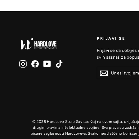
PRIJAVI SE
Prijavi se da dobiješ
svih saznaš za popus
Instagram
Facebook
YouTube
TikTok
Unesi
Prijavi
Prijavi
tvoj
se
se
email
© 2026 HardLove Store Sav sadržaj na ovom sajtu, uključujući
drugim pravima intelektualne svojine. Sva prava su zadržan
pisane saglasnosti HardLove-a. Svako neovlašćeno korišćenj