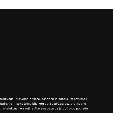
proizvode i vizuelne prikaze, zaštićen je autorskim pravima i
uiranje ili korišćenje bilo kog dela sadržaja bez prethodne
i intelektualne svojine.Ako smatrate da je došlo do povrede