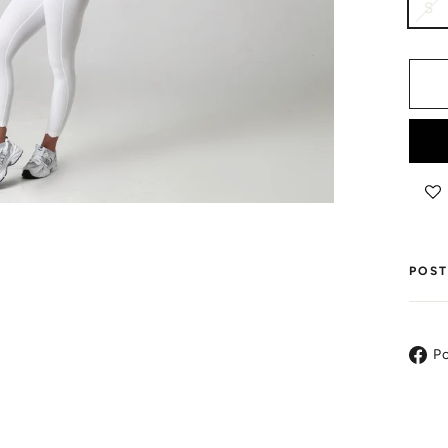
S
POST
Po