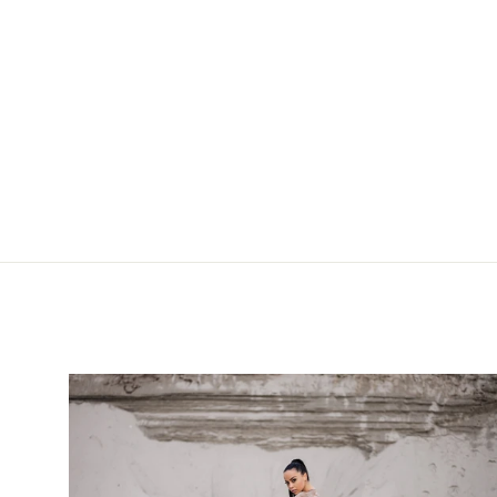
WaveKiss Set (Beli)
6,490.00 RSD