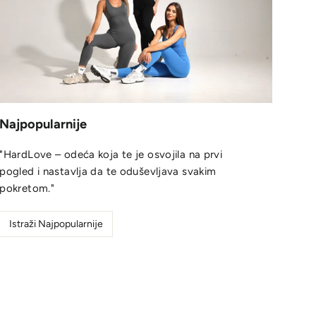
Najpopularnije
"HardLove – odeća koja te je osvojila na prvi
pogled i nastavlja da te oduševljava svakim
pokretom."
Istraži Najpopularnije