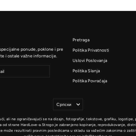
Pretraga
 specijalne ponude, poklone i pre
Politika Privatnosti
te i ostale važne informacije.
Uslovi Poslovanja
Politika Slanja
Politika Povraćaja
Jezik
Српски
, ali ne ograničavajući se na dizajn, fotografije, tekstove, grafiku, logotipe, 
a od strane HardLove-a.Strogo je zabranjeno kopiranje, reprodukovanje, distrib
e može rezultirati pravnim posledicama u skladu sa važećim zakonima o zaštit