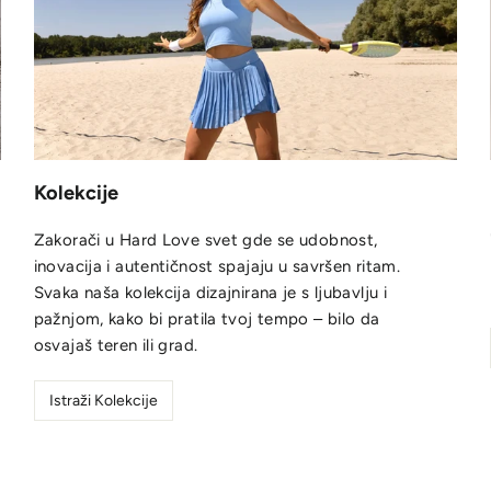
Kolekcije
Zakorači u Hard Love svet gde se udobnost,
inovacija i autentičnost spajaju u savršen ritam.
Svaka naša kolekcija dizajnirana je s ljubavlju i
pažnjom, kako bi pratila tvoj tempo – bilo da
osvajaš teren ili grad.
Istraži Kolekcije