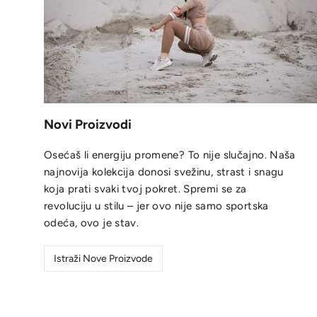
Novi Proizvodi
Osećaš li energiju promene? To nije slučajno. Naša
najnovija kolekcija donosi svežinu, strast i snagu
koja prati svaki tvoj pokret. Spremi se za
revoluciju u stilu – jer ovo nije samo sportska
odeća, ovo je stav.
Istraži Nove Proizvode