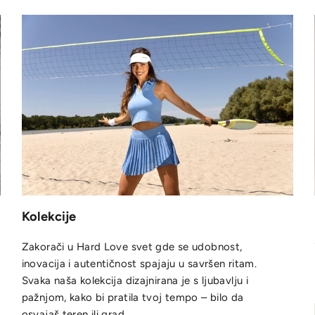
Kolekcije
Zakorači u Hard Love svet gde se udobnost,
inovacija i autentičnost spajaju u savršen ritam.
Svaka naša kolekcija dizajnirana je s ljubavlju i
pažnjom, kako bi pratila tvoj tempo – bilo da
osvajaš teren ili grad.