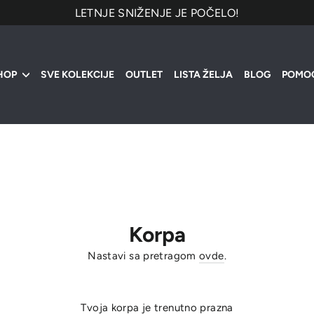
LETNJE SNIŽENJE JE POČELO!
HOP
SVE KOLEKCIJE
OUTLET
LISTA ŽELJA
BLOG
POMO
Korpa
Nastavi sa pretragom
ovde
.
Tvoja korpa je trenutno prazna