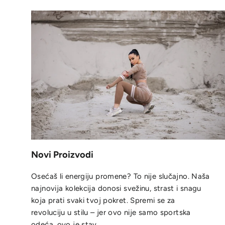
Novi Proizvodi
Osećaš li energiju promene? To nije slučajno. Naša
najnovija kolekcija donosi svežinu, strast i snagu
koja prati svaki tvoj pokret. Spremi se za
revoluciju u stilu – jer ovo nije samo sportska
odeća, ovo je stav.