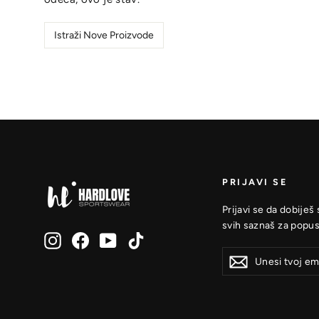
Istraži Nove Proizvode
PRIJAVI SE
Prijavi se da dobiješ
svih saznaš za popus
Instagram
Facebook
YouTube
TikTok
Unesi
Prijavi
Prijavi
tvoj
se
se
email