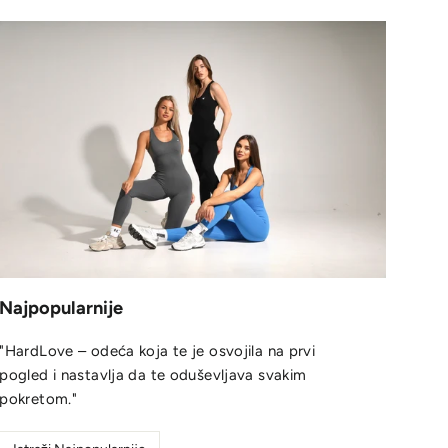
Najpopularnije
"HardLove – odeća koja te je osvojila na prvi
pogled i nastavlja da te oduševljava svakim
pokretom."