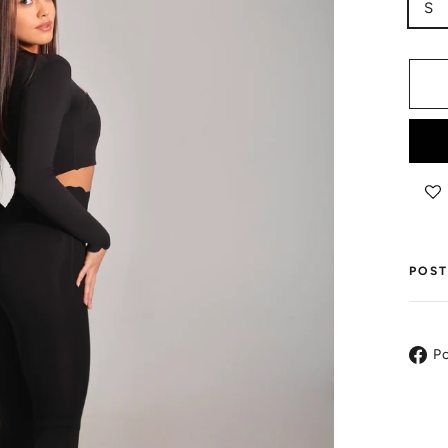
S
POST
Po