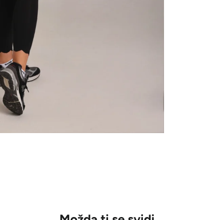
Možda ti se svidi..