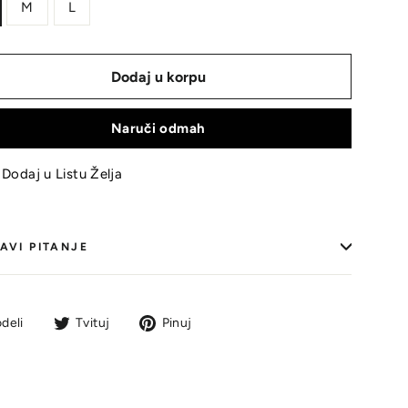
M
L
Dodaj u korpu
Naruči odmah
Dodaj u Listu Želja
AVI PITANJE
Podeli
Tvit
Pin
deli
Tvituj
Pinuj
na
na
na
Facebook-
Tviteru
Pinterestu
u