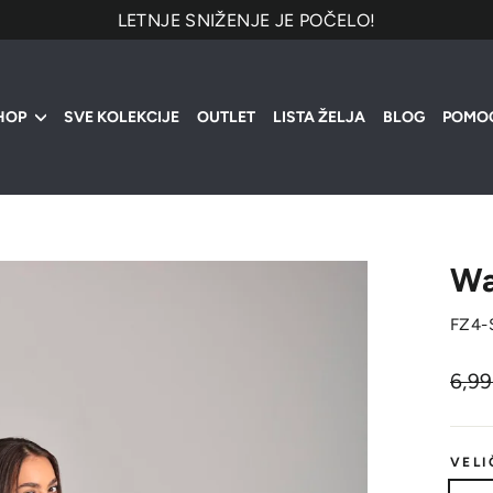
LETNJE SNIŽENJE JE POČELO!
HOP
SVE KOLEKCIJE
OUTLET
LISTA ŽELJA
BLOG
POMO
Wa
FZ4-
Origi
6,9
cena
VELI