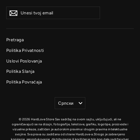
Unesi
Prijavi
Prijavi
tvoj
se
se
email
Pretraga
Politika Privatnosti
Uslovi Poslovanja
Politika Slanja
Politika Povraćaja
Jezik
Српски
© 2026 HardLove Store Sav sadržaj na ovom sajtu, uključujući, ali ne
ograničavajući se na dizajn, fotografije, tekstove, grafiku, logotipe, proizvode i
vizuelne prikaze, zaštićen je autorskim pravima i drugim pravima intelektualne
svojine. Sva prava su zadržana od strane HardLove-a.Strogo je zabranjeno
kopiranje, reprodukovanje, distribuiranje ili korišćenje bilo kog dela sadržaja bez