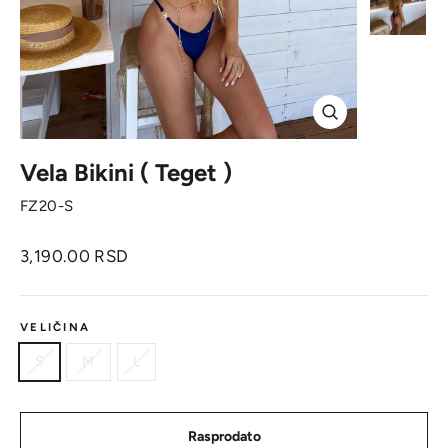
Zatvori
Vela Bikini ( Teget )
FZ20-S
Originalna
3,190.00 RSD
cena
VELIČINA
S
M
L
Rasprodato