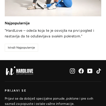
Najpopularnije
"HardLove – odeća koja te je osvojila na prvi pogled i
nastavlja da te oduševljava svakim pokretom."
Istraži Najpopularnije
Instagram
Facebook
YouTub
Ti
PRIJAVI SE
Prijavi se da dobiješ specijalne ponude, poklone i pre svih
saznaš za popuste i ostale važne informacije.