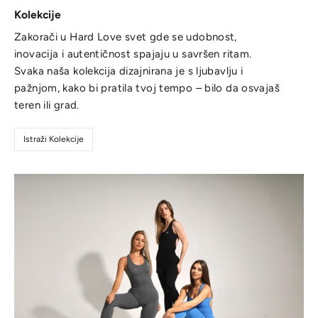
Kolekcije
Zakorači u Hard Love svet gde se udobnost,
inovacija i autentičnost spajaju u savršen ritam.
Svaka naša kolekcija dizajnirana je s ljubavlju i
pažnjom, kako bi pratila tvoj tempo – bilo da osvajaš
teren ili grad.
Istraži Kolekcije