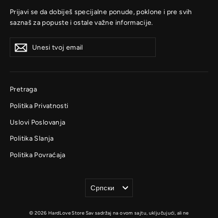
Prijavi se da dobiješ specijalne ponude, poklone i pre svih
saznaš za popuste i ostale važne informacije.
Unesi
Prijavi
Prijavi
tvoj
se
se
email
Pretraga
Politika Privatnosti
Uslovi Poslovanja
Politika Slanja
Politika Povraćaja
Jezik
Српски
© 2026 HardLove Store Sav sadržaj na ovom sajtu, uključujući, ali ne