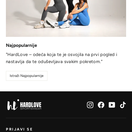
Najpopularnije
"HardLove – odeća koja te je osvojila na prvi pogled i
nastavlja da te oduševljava svakim pokretom."
Istraži Najpopularnije
Instagram
Facebook
YouTub
Ti
PRIJAVI SE