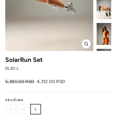
Zatvori
SolarRun Set
DL20-L
Originalna
Cena
5,390.00 RSD
4,312.00 RSD
cena
sa
popustom
VELIČINA
S
M
L