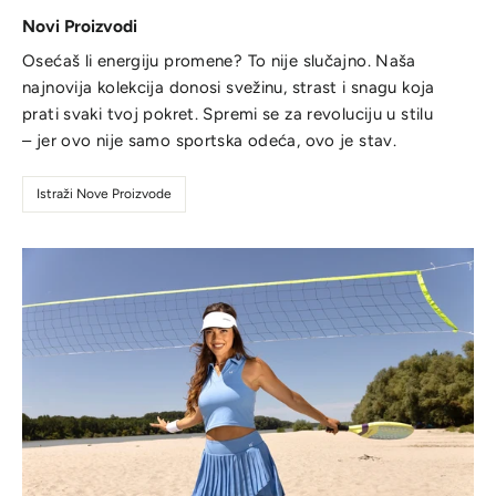
Novi Proizvodi
Osećaš li energiju promene? To nije slučajno. Naša
najnovija kolekcija donosi svežinu, strast i snagu koja
prati svaki tvoj pokret. Spremi se za revoluciju u stilu
– jer ovo nije samo sportska odeća, ovo je stav.
Istraži Nove Proizvode