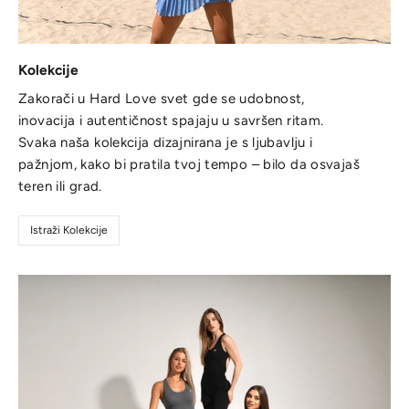
Kolekcije
Zakorači u Hard Love svet gde se udobnost,
inovacija i autentičnost spajaju u savršen ritam.
Svaka naša kolekcija dizajnirana je s ljubavlju i
pažnjom, kako bi pratila tvoj tempo – bilo da osvajaš
teren ili grad.
Istraži Kolekcije