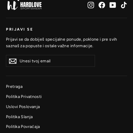
Instagram
Facebook
YouTub
Ti
PRIJAVI SE
Prijavi se da dobiješ specijalne ponude, poklone i pre svih
saznaš za popuste i ostale važne informacije.
Unesi
Prijavi
Prijavi
tvoj
se
se
email
Pretraga
Politika Privatnosti
Uslovi Poslovanja
Politika Slanja
Politika Povraćaja