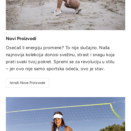
Novi Proizvodi
Osećaš li energiju promene? To nije slučajno. Naša
najnovija kolekcija donosi svežinu, strast i snagu koja
prati svaki tvoj pokret. Spremi se za revoluciju u stilu
– jer ovo nije samo sportska odeća, ovo je stav.
Istraži Nove Proizvode