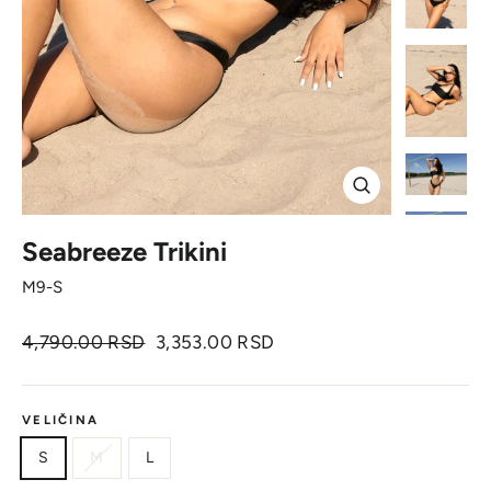
Zatvori
Seabreeze Trikini
M9-S
Originalna
Cena
4,790.00 RSD
3,353.00 RSD
cena
sa
popustom
VELIČINA
S
M
L