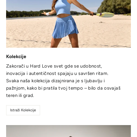
Kolekcije
Zakorači u Hard Love svet gde se udobnost,
inovacija i autentičnost spajaju u savršen ritam.
Svaka naša kolekcija dizajnirana je s ljubavlju i
pažnjom, kako bi pratila tvoj tempo – bilo da osvajaš
teren ili grad.
Istraži Kolekcije