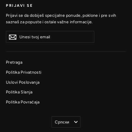
PRIJAVI SE
Prijavi se da dobiješ specijalne ponude, poklone i pre svih
saznaš za popuste i ostale važne informacije.
Unesi
Prijavi
Prijavi
tvoj
se
se
email
Pretraga
Politika Privatnosti
Uslovi Poslovanja
Politika Slanja
Politika Povraćaja
Jezik
Српски