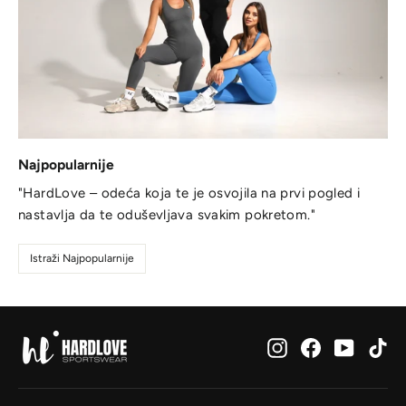
Najpopularnije
"HardLove – odeća koja te je osvojila na prvi pogled i
nastavlja da te oduševljava svakim pokretom."
Istraži Najpopularnije
Instagram
Facebook
YouTub
Ti