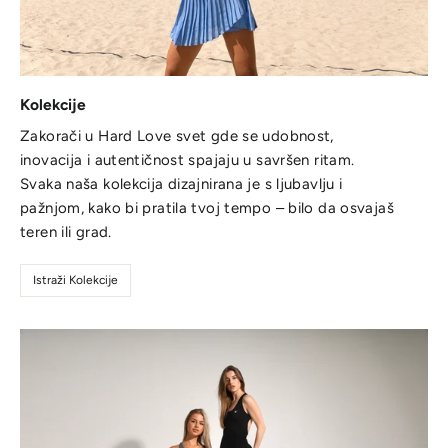
Kolekcije
Zakorači u Hard Love svet gde se udobnost,
inovacija i autentičnost spajaju u savršen ritam.
Svaka naša kolekcija dizajnirana je s ljubavlju i
pažnjom, kako bi pratila tvoj tempo – bilo da osvajaš
teren ili grad.
Istraži Kolekcije