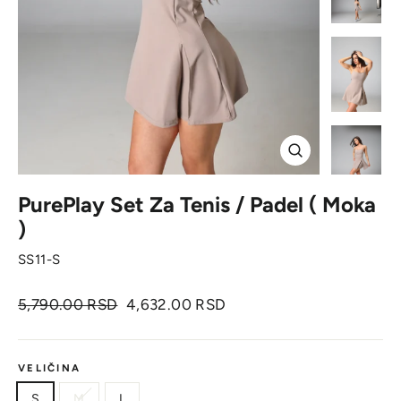
Zatvori
PurePlay Set Za Tenis / Padel ( Moka
)
SS11-S
Originalna
Cena
5,790.00 RSD
4,632.00 RSD
cena
sa
popustom
VELIČINA
S
M
L