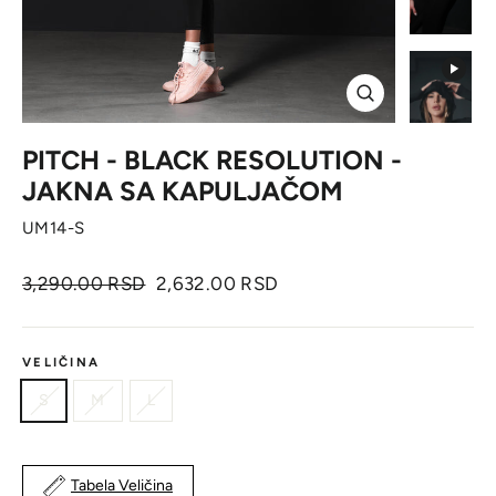
Zatvori
PITCH - BLACK RESOLUTION -
JAKNA SA KAPULJAČOM
UM14-S
Originalna
Cena
3,290.00 RSD
2,632.00 RSD
cena
sa
popustom
VELIČINA
S
M
L
Tabela Veličina