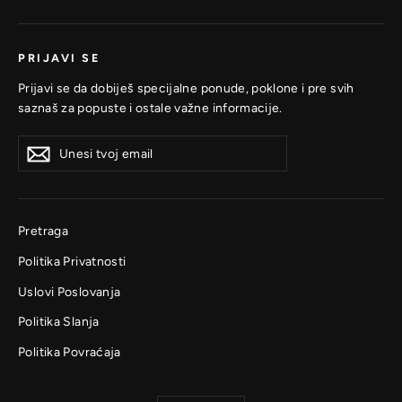
PRIJAVI SE
Prijavi se da dobiješ specijalne ponude, poklone i pre svih
saznaš za popuste i ostale važne informacije.
Unesi
Prijavi
Prijavi
tvoj
se
se
email
Pretraga
Politika Privatnosti
Uslovi Poslovanja
Politika Slanja
Politika Povraćaja