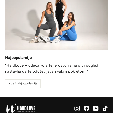
Najpopularnije
"HardLove – odeća koja te je osvojila na prvi pogled i
nastavlja da te oduševljava svakim pokretom."
Istraži Najpopularnije
Instagram
Facebook
YouTub
Ti