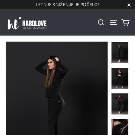
Preskoči
LETNJE SNIŽENJE JE POČELO!
na
"Za
sadržaj
Ko
Pretraži
Navigacij