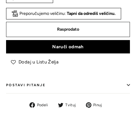
Preporučujemo veličinu:
Tapni da odrediš veličinu.
Rasprodato
Naruči odmah
Dodaj u Listu Želja
POSTAVI PITANJE
Podeli
Tvit
Pin
Podeli
Tvituj
Pinuj
na
na
na
Facebook-
Tviteru
Pinterestu
u