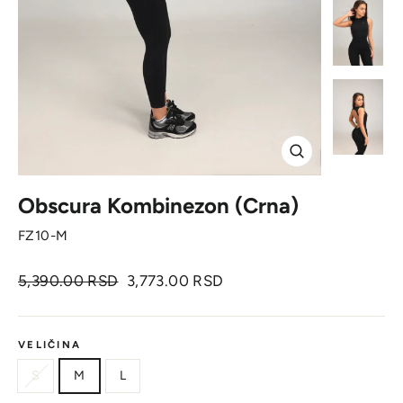
Zatvori
Obscura Kombinezon (Crna)
FZ10-M
Originalna
Cena
5,390.00 RSD
3,773.00 RSD
cena
sa
popustom
VELIČINA
S
M
L