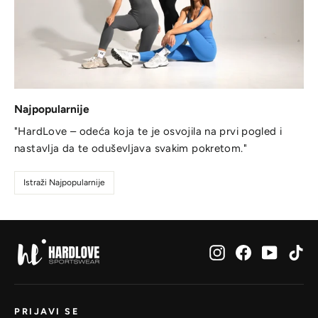
Najpopularnije
"HardLove – odeća koja te je osvojila na prvi pogled i
nastavlja da te oduševljava svakim pokretom."
Istraži Najpopularnije
Instagram
Facebook
YouTub
Ti
PRIJAVI SE