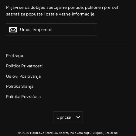
Prijavi se da dobiješ specijalne ponude, poklone i pre svih
saznaš za popuste i ostale važne informacije.
Unesi
Prijavi
Prijavi
tvoj
se
se
email
Pretraga
Politika Privatnosti
Uslovi Poslovanja
Politika Slanja
Politika Povraćaja
Jezik
Српски
© 2026 HardLove Store Sav sadržaj na ovom sajtu, uključujući, ali ne