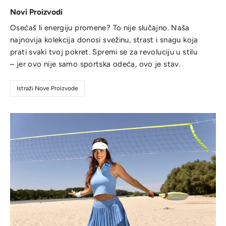
Novi Proizvodi
Osećaš li energiju promene? To nije slučajno. Naša
najnovija kolekcija donosi svežinu, strast i snagu koja
prati svaki tvoj pokret. Spremi se za revoluciju u stilu
– jer ovo nije samo sportska odeća, ovo je stav.
Istraži Nove Proizvode