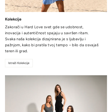
Kolekcije
Zakorači u Hard Love svet gde se udobnost,
inovacija i autentičnost spajaju u savršen ritam.
Svaka naša kolekcija dizajnirana je s ljubavlju i
pažnjom, kako bi pratila tvoj tempo – bilo da osvajaš
teren ili grad.
Istraži Kolekcije