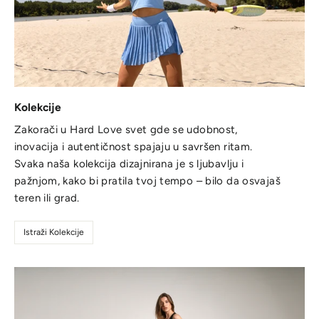
Kolekcije
Zakorači u Hard Love svet gde se udobnost,
inovacija i autentičnost spajaju u savršen ritam.
Svaka naša kolekcija dizajnirana je s ljubavlju i
pažnjom, kako bi pratila tvoj tempo – bilo da osvajaš
teren ili grad.
Istraži Kolekcije