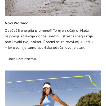
Novi Proizvodi
Osećaš li energiju promene? To nije slučajno. Naša
najnovija kolekcija donosi svežinu, strast i snagu koja
prati svaki tvoj pokret. Spremi se za revoluciju u stilu
– jer ovo nije samo sportska odeća, ovo je stav.
Istraži Nove Proizvode