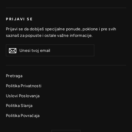
PRIJAVI SE
Prijavi se da dobiješ specijalne ponude, poklone i pre svih
saznaš za popuste i ostale važne informacije.
Unesi
Prijavi
Prijavi
tvoj
se
se
email
Pretraga
Politika Privatnosti
Uslovi Poslovanja
Politika Slanja
Politika Povraćaja