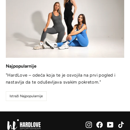
Najpopularnije
"HardLove – odeća koja te je osvojila na prvi pogled i
nastavlja da te oduševljava svakim pokretom."
Istraži Najpopularnije
Instagram
Facebook
YouTub
Ti