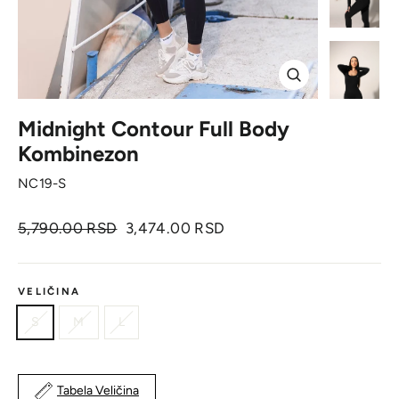
Zatvori
Midnight Contour Full Body
Kombinezon
NC19-S
Originalna
Cena
5,790.00 RSD
3,474.00 RSD
cena
sa
popustom
VELIČINA
S
M
L
Tabela Veličina