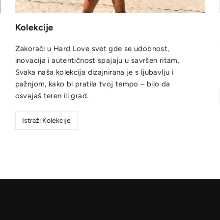
Kolekcije
Zakorači u Hard Love svet gde se udobnost,
inovacija i autentičnost spajaju u savršen ritam.
Svaka naša kolekcija dizajnirana je s ljubavlju i
pažnjom, kako bi pratila tvoj tempo – bilo da
osvajaš teren ili grad.
Istraži Kolekcije