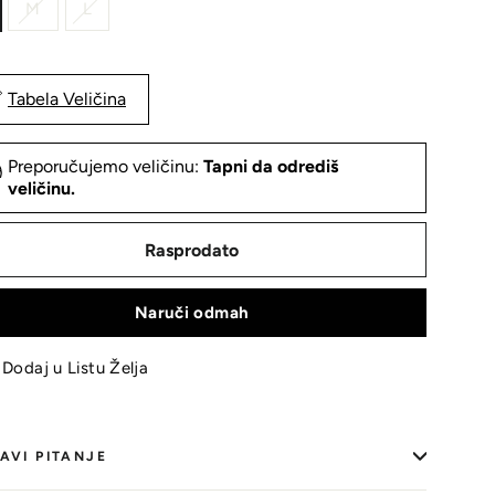
M
L
Tabela Veličina
Preporučujemo veličinu:
Tapni da odrediš
veličinu.
Rasprodato
Naruči odmah
Dodaj u Listu Želja
AVI PITANJE