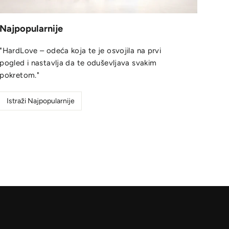
Najpopularnije
"HardLove – odeća koja te je osvojila na prvi
pogled i nastavlja da te oduševljava svakim
pokretom."
Istraži Najpopularnije