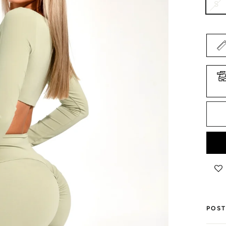
S
POST