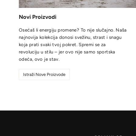
Novi Proizvodi
Osećaš li energiju promene? To nije slučajno. Naša
najnovija kolekcija donosi svežinu, strast i snagu
koja prati svaki tvoj pokret. Spremi se za
revoluciju u stilu – jer ovo nije samo sportska
odeća, ovo je stav.
Istraži Nove Proizvode