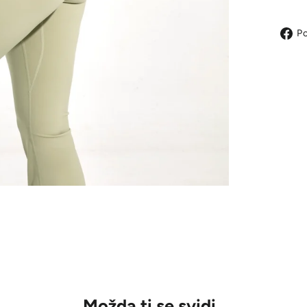
Po
Možda ti se svidi..