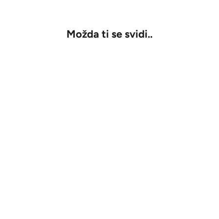
u
Možda ti se svidi..
RASPRODATO