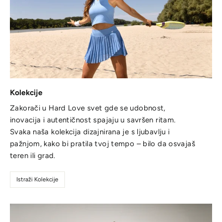
Kolekcije
Zakorači u Hard Love svet gde se udobnost,
inovacija i autentičnost spajaju u savršen ritam.
Svaka naša kolekcija dizajnirana je s ljubavlju i
pažnjom, kako bi pratila tvoj tempo – bilo da osvajaš
teren ili grad.
Istraži Kolekcije