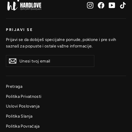
Instagram
Facebook
YouTub
Ti
PRIJAVI SE
Prijavi se da dobiješ specijalne ponude, poklone i pre svih
saznaš za popuste i ostale važne informacije.
Unesi
Prijavi
Prijavi
tvoj
se
se
email
Pretraga
Politika Privatnosti
Uslovi Poslovanja
Politika Slanja
Politika Povraćaja