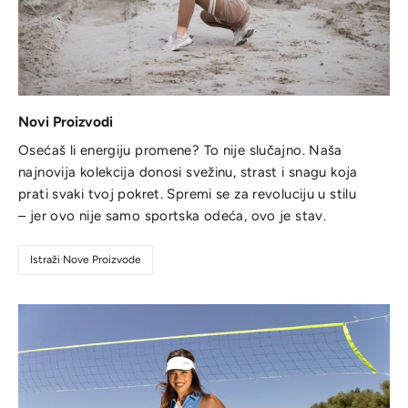
Novi Proizvodi
Osećaš li energiju promene? To nije slučajno. Naša
najnovija kolekcija donosi svežinu, strast i snagu koja
prati svaki tvoj pokret. Spremi se za revoluciju u stilu
– jer ovo nije samo sportska odeća, ovo je stav.
Istraži Nove Proizvode