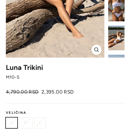
Zatvori
Luna Trikini
M10-S
Originalna
Cena
4,790.00 RSD
2,395.00 RSD
cena
sa
popustom
VELIČINA
S
M
L