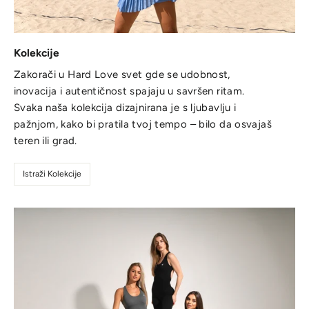
Kolekcije
Zakorači u Hard Love svet gde se udobnost,
inovacija i autentičnost spajaju u savršen ritam.
Svaka naša kolekcija dizajnirana je s ljubavlju i
pažnjom, kako bi pratila tvoj tempo – bilo da osvajaš
teren ili grad.
Istraži Kolekcije