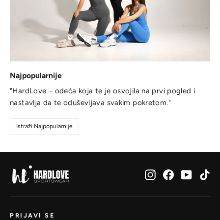
Najpopularnije
"HardLove – odeća koja te je osvojila na prvi pogled i
nastavlja da te oduševljava svakim pokretom."
Istraži Najpopularnije
Instagram
Facebook
YouTub
Ti
PRIJAVI SE