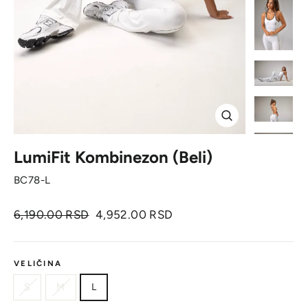
Zatvori
LumiFit Kombinezon (Beli)
BC78-L
Originalna
Cena
6,190.00 RSD
4,952.00 RSD
cena
sa
popustom
VELIČINA
S
M
L