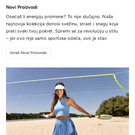
Novi Proizvodi
Osećaš li energiju promene? To nije slučajno. Naša
najnovija kolekcija donosi svežinu, strast i snagu koja
prati svaki tvoj pokret. Spremi se za revoluciju u stilu
– jer ovo nije samo sportska odeća, ovo je stav.
Istraži Nove Proizvode