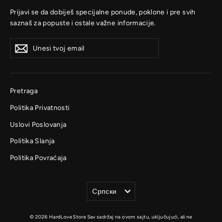
Prijavi se da dobiješ specijalne ponude, poklone i pre svih
saznaš za popuste i ostale važne informacije.
Unesi
Prijavi
Prijavi
tvoj
se
se
email
Pretraga
Politika Privatnosti
Uslovi Poslovanja
Politika Slanja
Politika Povraćaja
Jezik
Српски
© 2026 HardLove Store Sav sadržaj na ovom sajtu, uključujući, ali ne