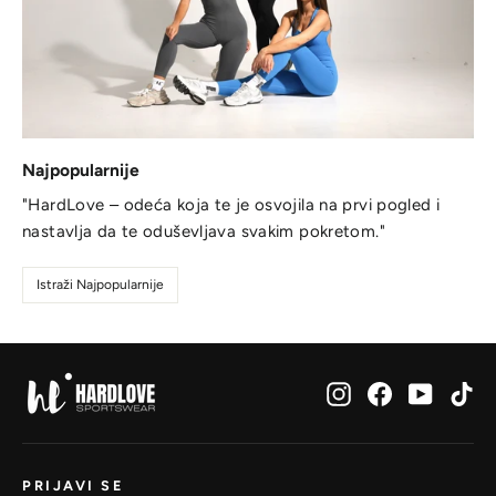
Najpopularnije
"HardLove – odeća koja te je osvojila na prvi pogled i
nastavlja da te oduševljava svakim pokretom."
Istraži Najpopularnije
Instagram
Facebook
YouTub
Ti
PRIJAVI SE