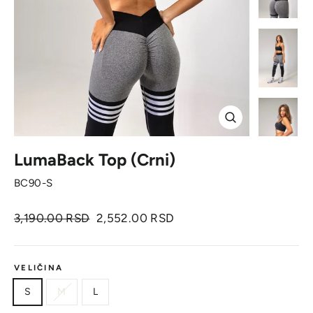
Zatvori
LumaBack Top (Crni)
BC90-S
Originalna
Cena
3,190.00 RSD
2,552.00 RSD
cena
sa
popustom
VELIČINA
S
M
L