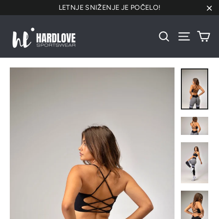
Preskoči
LETNJE SNIŽENJE JE POČELO!
na
"Za
sadržaj
Ko
Pretraži
Navigacij