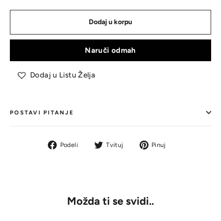
Dodaj u korpu
Naruči odmah
Dodaj u Listu Želja
POSTAVI PITANJE
Podeli
Tvit
Pin
Podeli
Tvituj
Pinuj
na
na
na
Facebook-
Tviteru
Pinterestu
u
Možda ti se svidi..