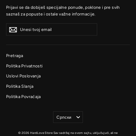
Prijavi se da dobiješ specijalne ponude, poklone i pre svih
saznaš za popuste i ostale važne informacije.
Unesi
Prijavi
Prijavi
tvoj
se
se
email
Pretraga
Politika Privatnosti
Uslovi Poslovanja
Politika Slanja
Politika Povraćaja
Jezik
Српски
© 2026 HardLove Store Sav sadržaj na ovom sajtu, uključujući, ali ne