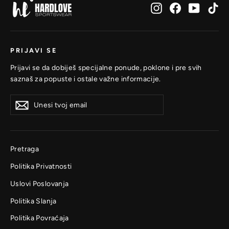
Instagram
Facebook
YouTub
Ti
PRIJAVI SE
Prijavi se da dobiješ specijalne ponude, poklone i pre svih
saznaš za popuste i ostale važne informacije.
Unesi
Prijavi
Prijavi
tvoj
se
se
email
Pretraga
Politika Privatnosti
Uslovi Poslovanja
Politika Slanja
Politika Povraćaja