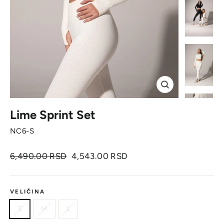
Zatvori
Lime Sprint Set
NC6-S
Originalna
Cena
6,490.00 RSD
4,543.00 RSD
cena
sa
popustom
VELIČINA
S
M
L