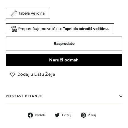
Tabela Veličina
Preporučujemo veličinu:
Tapni da odrediš veličinu.
Rasprodato
Naruči odmah
Dodaj u Listu Želja
POSTAVI PITANJE
Podeli
Tvit
Pin
Podeli
Tvituj
Pinuj
na
na
na
Facebook-
Tviteru
Pinterestu