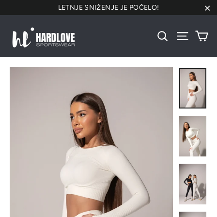
Preskoči
LETNJE SNIŽENJE JE POČELO!
na
"Za
sadržaj
Ko
Pretraži
Navigacij