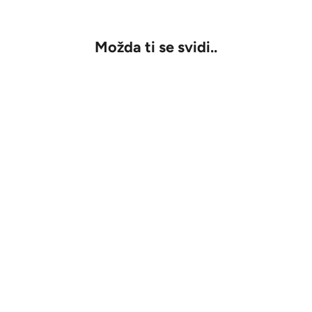
u
Možda ti se svidi..
RASPRODATO