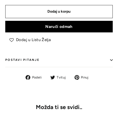
Dodaj u korpu
Naruči odmah
Dodaj u Listu Želja
POSTAVI PITANJE
Podeli
Tvit
Pin
Podeli
Tvituj
Pinuj
na
na
na
Facebook-
Tviteru
Pinterestu
u
Možda ti se svidi..