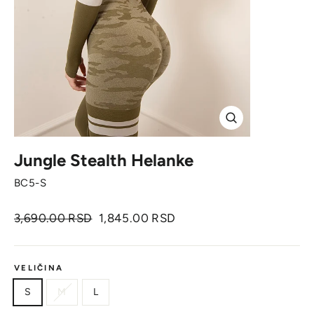
Zatvori
Jungle Stealth Helanke
BC5-S
Originalna
Cena
3,690.00 RSD
1,845.00 RSD
cena
sa
popustom
VELIČINA
S
M
L