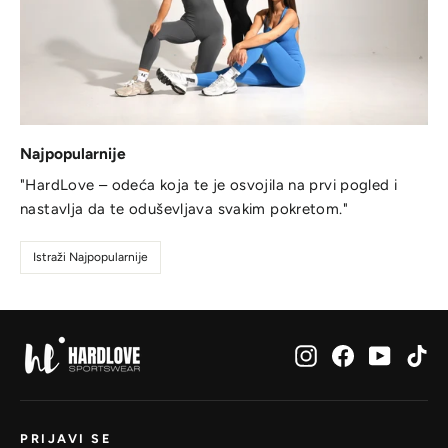
Najpopularnije
"HardLove – odeća koja te je osvojila na prvi pogled i
nastavlja da te oduševljava svakim pokretom."
Istraži Najpopularnije
Instagram
Facebook
YouTub
Ti
PRIJAVI SE