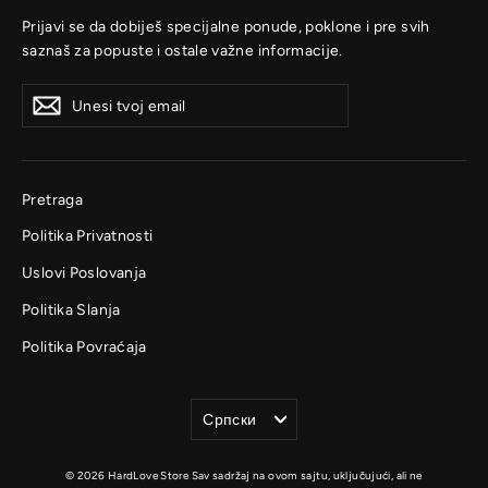
Prijavi se da dobiješ specijalne ponude, poklone i pre svih
saznaš za popuste i ostale važne informacije.
Unesi
Prijavi
Prijavi
tvoj
se
se
email
Pretraga
Politika Privatnosti
Uslovi Poslovanja
Politika Slanja
Politika Povraćaja
Jezik
Српски
© 2026 HardLove Store Sav sadržaj na ovom sajtu, uključujući, ali ne