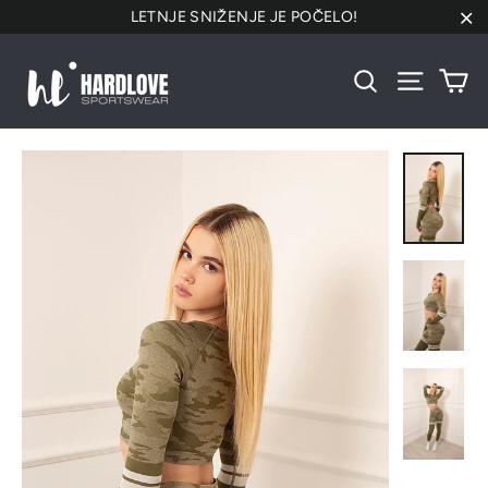
Preskoči
LETNJE SNIŽENJE JE POČELO!
na
"Za
sadržaj
Ko
Pretraži
Navigacij