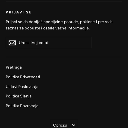
PRIJAVI SE
Prijavi se da dobiješ specijalne ponude, poklone i pre svih
saznaš za popuste i ostale važne informacije.
Unesi
Prijavi
Prijavi
tvoj
se
se
email
Pretraga
Politika Privatnosti
Uslovi Poslovanja
Politika Slanja
Politika Povraćaja
Jezik
Српски