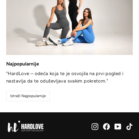
Najpopularnije
"HardLove – odeća koja te je osvojila na prvi pogled i
nastavlja da te oduševljava svakim pokretom."
Istraži Najpopularnije
Instagram
Facebook
YouTub
Ti