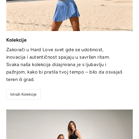
Kolekcije
Zakorači u Hard Love svet gde se udobnost,
inovacija i autentičnost spajaju u savršen ritam.
Svaka naša kolekcija dizajnirana je s ljubavlju i
pažnjom, kako bi pratila tvoj tempo – bilo da osvajaš
teren ili grad.
Istraži Kolekcije