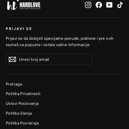
Instagram
Facebook
YouTub
Ti
PRIJAVI SE
Prijavi se da dobiješ specijalne ponude, poklone i pre svih
saznaš za popuste i ostale važne informacije.
Unesi
Prijavi
Prijavi
tvoj
se
se
email
Pretraga
Politika Privatnosti
Uslovi Poslovanja
Politika Slanja
Politika Povraćaja