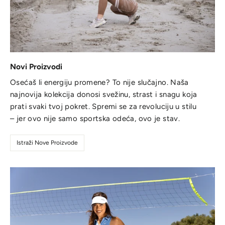
Novi Proizvodi
Osećaš li energiju promene? To nije slučajno. Naša
najnovija kolekcija donosi svežinu, strast i snagu koja
prati svaki tvoj pokret. Spremi se za revoluciju u stilu
– jer ovo nije samo sportska odeća, ovo je stav.
Istraži Nove Proizvode