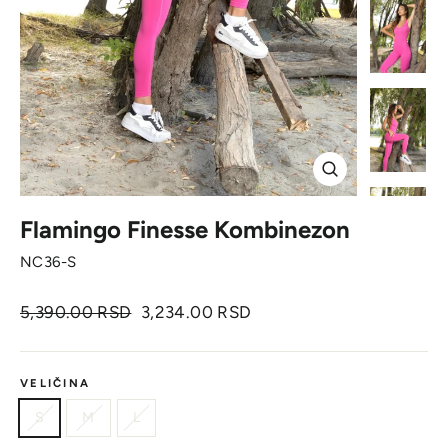
Zatvori
Flamingo Finesse Kombinezon
NC36-S
Originalna
Cena
5,390.00 RSD
3,234.00 RSD
cena
sa
popustom
VELIČINA
S
M
L