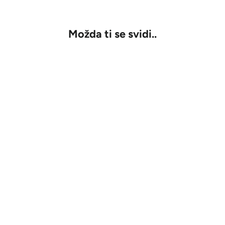
u
Možda ti se svidi..
RASPRODATO