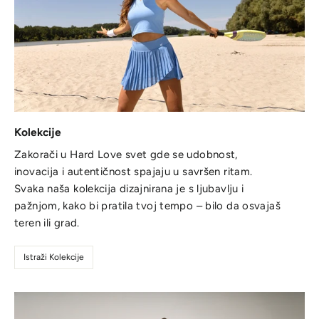
Kolekcije
Zakorači u Hard Love svet gde se udobnost,
inovacija i autentičnost spajaju u savršen ritam.
Svaka naša kolekcija dizajnirana je s ljubavlju i
pažnjom, kako bi pratila tvoj tempo – bilo da osvajaš
teren ili grad.
Istraži Kolekcije