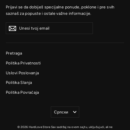
Prijavi se da dobiješ specijalne ponude, poklone i pre svih
saznaš za popuste i ostale važne informacije.
Unesi
Prijavi
Prijavi
tvoj
se
se
email
Pretraga
Politika Privatnosti
Uslovi Poslovanja
Politika Slanja
Politika Povraćaja
Jezik
Српски
© 2026 HardLove Store Sav sadržaj na ovom sajtu, uključujući, ali ne