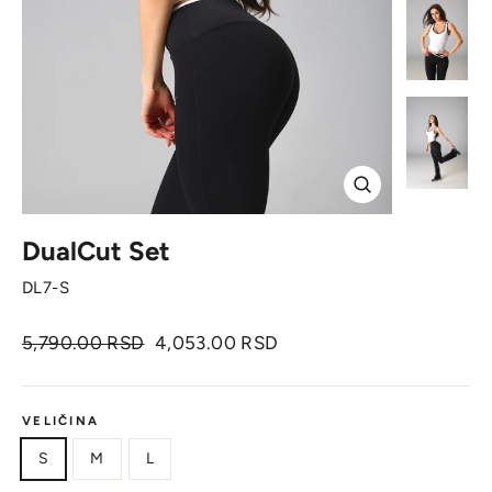
Zatvori
DualCut Set
DL7-S
Originalna
Cena
5,790.00 RSD
4,053.00 RSD
cena
sa
popustom
VELIČINA
S
M
L