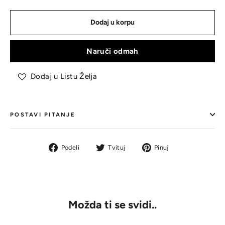
Dodaj u korpu
Naruči odmah
Dodaj u Listu Želja
POSTAVI PITANJE
Podeli
Tvit
Pin
Podeli
Tvituj
Pinuj
na
na
na
Facebook-
Tviteru
Pinterestu
u
Možda ti se svidi..