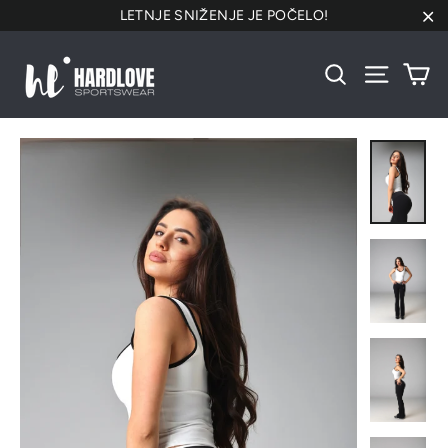
Preskoči
LETNJE SNIŽENJE JE POČELO!
na
"Za
sadržaj
Ko
Pretraži
Navigacij