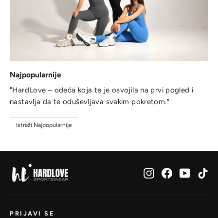
Najpopularnije
"HardLove – odeća koja te je osvojila na prvi pogled i
nastavlja da te oduševljava svakim pokretom."
Istraži Najpopularnije
Instagram
Facebook
YouTub
Ti
PRIJAVI SE