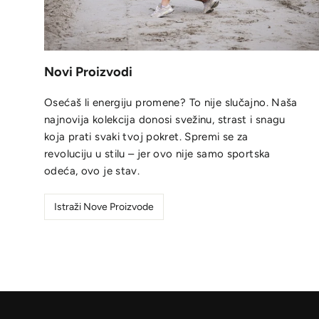
Novi Proizvodi
Osećaš li energiju promene? To nije slučajno. Naša
najnovija kolekcija donosi svežinu, strast i snagu
koja prati svaki tvoj pokret. Spremi se za
revoluciju u stilu – jer ovo nije samo sportska
odeća, ovo je stav.
Istraži Nove Proizvode