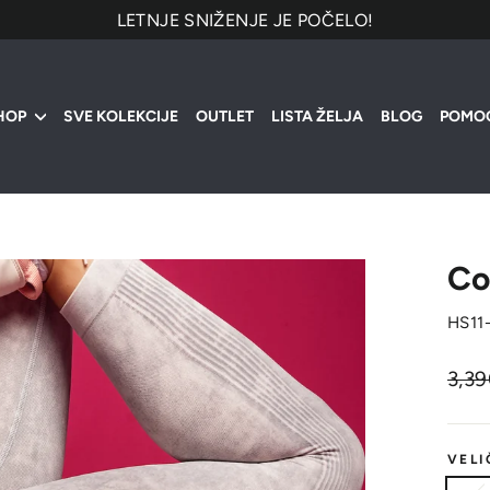
LETNJE SNIŽENJE JE POČELO!
HOP
SVE KOLEKCIJE
OUTLET
LISTA ŽELJA
BLOG
POMO
Co
HS11
Origi
3,3
cena
VELI