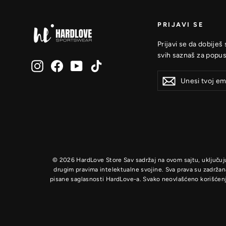
PRIJAVI SE
Prijavi se da dobiješ
svih saznaš za popus
Instagram
Facebook
YouTube
TikTok
Unesi
Prijavi
Prijavi
tvoj
se
se
email
© 2026 HardLove Store Sav sadržaj na ovom sajtu, uključujući
drugim pravima intelektualne svojine. Sva prava su zadržan
pisane saglasnosti HardLove-a. Svako neovlašćeno korišćenj