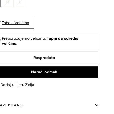
M
L
Tabela Veličina
Preporučujemo veličinu:
Tapni da odrediš
veličinu.
Rasprodato
Naruči odmah
Dodaj u Listu Želja
AVI PITANJE