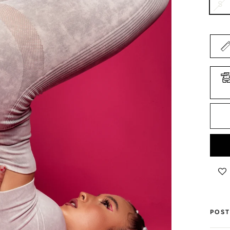
S
POST