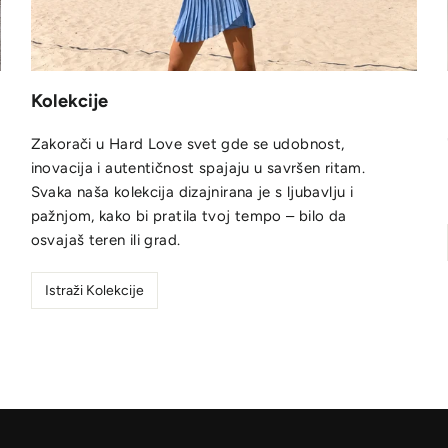
Kolekcije
Zakorači u Hard Love svet gde se udobnost,
inovacija i autentičnost spajaju u savršen ritam.
Svaka naša kolekcija dizajnirana je s ljubavlju i
pažnjom, kako bi pratila tvoj tempo – bilo da
osvajaš teren ili grad.
Istraži Kolekcije