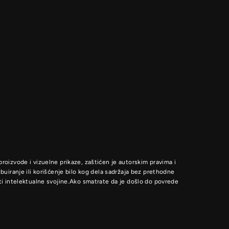
proizvode i vizuelne prikaze, zaštićen je autorskim pravima i
uiranje ili korišćenje bilo kog dela sadržaja bez prethodne
i intelektualne svojine.Ako smatrate da je došlo do povrede