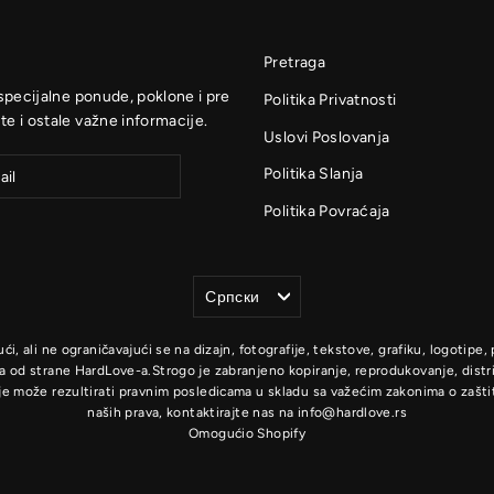
Pretraga
 specijalne ponude, poklone i pre
Politika Privatnosti
te i ostale važne informacije.
Uslovi Poslovanja
Politika Slanja
Politika Povraćaja
Jezik
Српски
, ali ne ograničavajući se na dizajn, fotografije, tekstove, grafiku, logotipe, 
a od strane HardLove-a.Strogo je zabranjeno kopiranje, reprodukovanje, distrib
e može rezultirati pravnim posledicama u skladu sa važećim zakonima o zaštit
naših prava, kontaktirajte nas na info@hardlove.rs
Omogućio Shopify