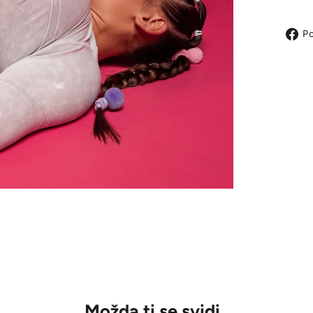
Po
Možda ti se svidi..