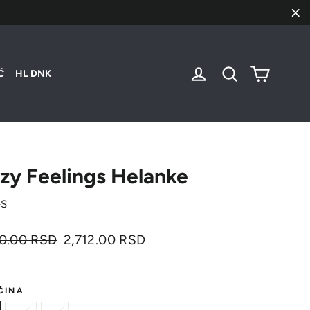
"Za
Korpa
Uloguj se
Pretraži
Ć
HL DNK
zy Feelings Helanke
-S
nalna
Cena
90.00 RSD
2,712.00 RSD
sa
popustom
ČINA