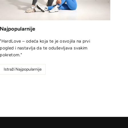
Najpopularnije
"HardLove – odeća koja te je osvojila na prvi
pogled i nastavlja da te oduševljava svakim
pokretom."
Istraži Najpopularnije