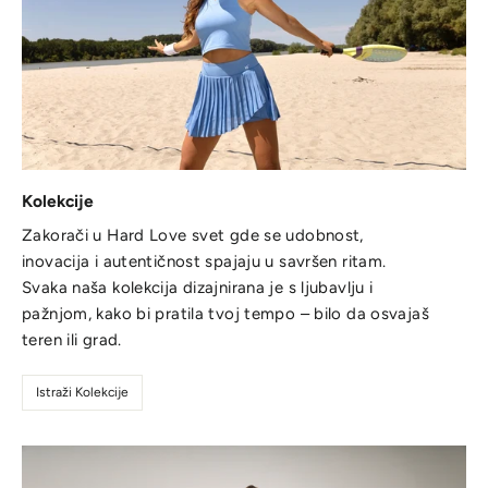
Kolekcije
Zakorači u Hard Love svet gde se udobnost,
inovacija i autentičnost spajaju u savršen ritam.
Svaka naša kolekcija dizajnirana je s ljubavlju i
pažnjom, kako bi pratila tvoj tempo – bilo da osvajaš
teren ili grad.
Istraži Kolekcije