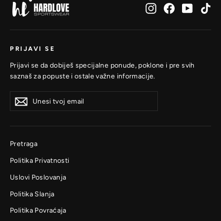
Instagram
Facebook
YouTub
Ti
PRIJAVI SE
Prijavi se da dobiješ specijalne ponude, poklone i pre svih
saznaš za popuste i ostale važne informacije.
Unesi
Prijavi
Prijavi
tvoj
se
se
email
Pretraga
Politika Privatnosti
Uslovi Poslovanja
Politika Slanja
Politika Povraćaja