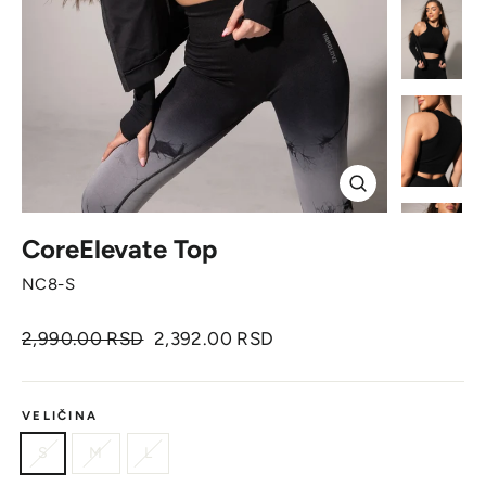
Zatvori
CoreElevate Top
NC8-S
Originalna
Cena
2,990.00 RSD
2,392.00 RSD
cena
sa
popustom
VELIČINA
S
M
L