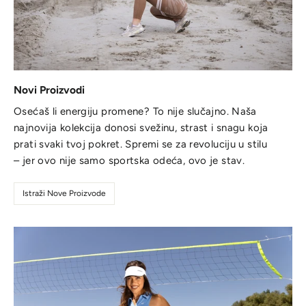
Novi Proizvodi
Osećaš li energiju promene? To nije slučajno. Naša
najnovija kolekcija donosi svežinu, strast i snagu koja
prati svaki tvoj pokret. Spremi se za revoluciju u stilu
– jer ovo nije samo sportska odeća, ovo je stav.
Istraži Nove Proizvode