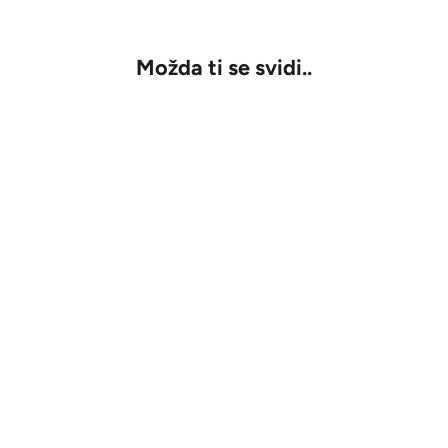
u
Možda ti se svidi..
RASPRODATO