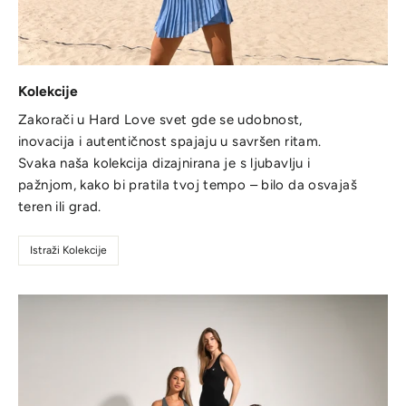
Kolekcije
Zakorači u Hard Love svet gde se udobnost,
inovacija i autentičnost spajaju u savršen ritam.
Svaka naša kolekcija dizajnirana je s ljubavlju i
pažnjom, kako bi pratila tvoj tempo – bilo da osvajaš
teren ili grad.
Istraži Kolekcije