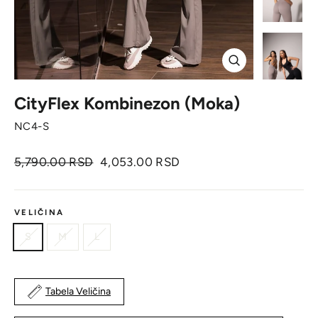
Zatvori
CityFlex Kombinezon (Moka)
NC4-S
Originalna
Cena
5,790.00 RSD
4,053.00 RSD
cena
sa
popustom
VELIČINA
S
M
L
Tabela Veličina