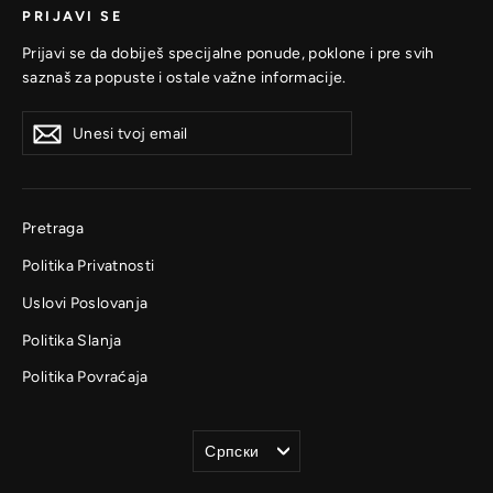
PRIJAVI SE
Prijavi se da dobiješ specijalne ponude, poklone i pre svih
saznaš za popuste i ostale važne informacije.
Unesi
Prijavi
Prijavi
tvoj
se
se
email
Pretraga
Politika Privatnosti
Uslovi Poslovanja
Politika Slanja
Politika Povraćaja
Jezik
Српски