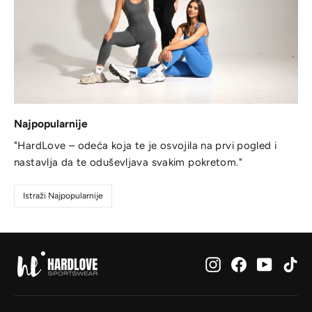
Najpopularnije
"HardLove – odeća koja te je osvojila na prvi pogled i
nastavlja da te oduševljava svakim pokretom."
Istraži Najpopularnije
Instagram
Facebook
YouTub
Ti