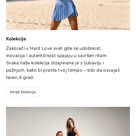
Kolekcije
Zakorači u Hard Love svet gde se udobnost,
inovacija i autentičnost spajaju u savršen ritam.
Svaka naša kolekcija dizajnirana je s ljubavlju i
pažnjom, kako bi pratila tvoj tempo – bilo da osvajaš
teren ili grad.
Istraži Kolekcije