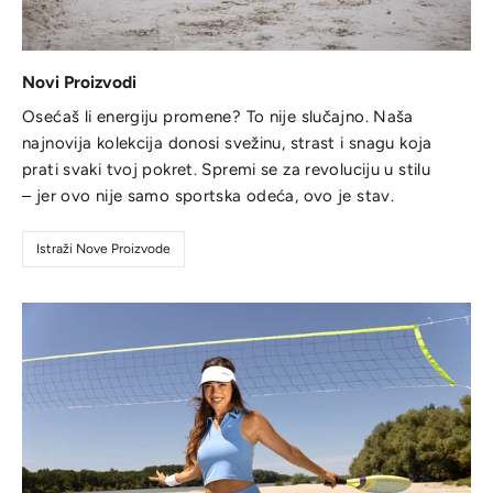
Novi Proizvodi
Osećaš li energiju promene? To nije slučajno. Naša
najnovija kolekcija donosi svežinu, strast i snagu koja
prati svaki tvoj pokret. Spremi se za revoluciju u stilu
– jer ovo nije samo sportska odeća, ovo je stav.
Istraži Nove Proizvode