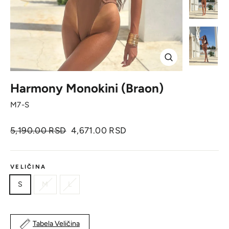
Zatvori
Harmony Monokini (Braon)
M7-S
Originalna
Cena
5,190.00 RSD
4,671.00 RSD
cena
sa
popustom
VELIČINA
S
M
L
Tabela Veličina