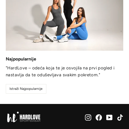
Najpopularnije
"HardLove – odeća koja te je osvojila na prvi pogled i
nastavlja da te oduševljava svakim pokretom."
Istraži Najpopularnije
Instagram
Facebook
YouTub
Ti