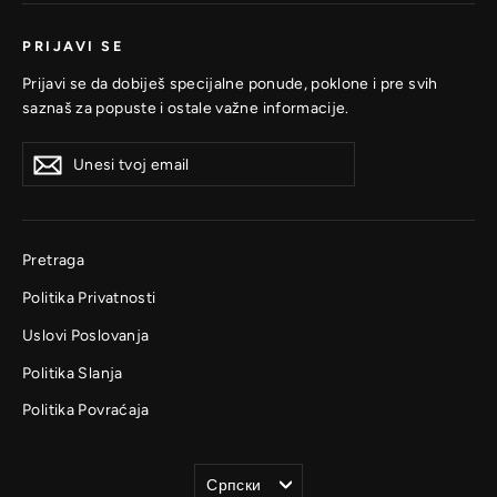
PRIJAVI SE
Prijavi se da dobiješ specijalne ponude, poklone i pre svih
saznaš za popuste i ostale važne informacije.
Unesi
Prijavi
Prijavi
tvoj
se
se
email
Pretraga
Politika Privatnosti
Uslovi Poslovanja
Politika Slanja
Politika Povraćaja
Jezik
Српски