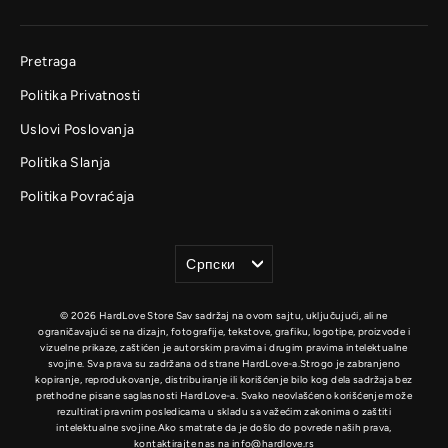
email
Pretraga
Politika Privatnosti
Uslovi Poslovanja
Politika Slanja
Politika Povraćaja
Jezik
Српски
© 2026 HardLove Store Sav sadržaj na ovom sajtu, uključujući, ali ne
ograničavajući se na dizajn, fotografije, tekstove, grafiku, logotipe, proizvode i
vizuelne prikaze, zaštićen je autorskim pravima i drugim pravima intelektualne
svojine. Sva prava su zadržana od strane HardLove-a.Strogo je zabranjeno
kopiranje, reprodukovanje, distribuiranje ili korišćenje bilo kog dela sadržaja bez
prethodne pisane saglasnosti HardLove-a. Svako neovlašćeno korišćenje može
rezultirati pravnim posledicama u skladu sa važećim zakonima o zaštiti
intelektualne svojine.Ako smatrate da je došlo do povrede naših prava,
kontaktirajte nas na info@hardlove.rs