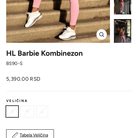
Zatvori
HL Barbie Kombinezon
BS90-S
Originalna
5,390.00 RSD
cena
VELIČINA
S
M
L
Tabela Veličina