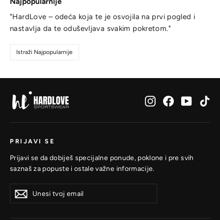
Najpopularnije
"HardLove – odeća koja te je osvojila na prvi pogled i
nastavlja da te oduševljava svakim pokretom."
Istraži Najpopularnije
Instagram
Facebook
YouTub
Ti
PRIJAVI SE
Prijavi se da dobiješ specijalne ponude, poklone i pre svih
saznaš za popuste i ostale važne informacije.
Unesi
Prijavi
Prijavi
tvoj
se
se
email