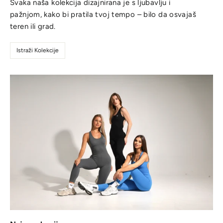
Svaka naša kolekcija dizajnirana je s ljubavlju i
pažnjom, kako bi pratila tvoj tempo – bilo da osvajaš
teren ili grad.
Istraži Kolekcije