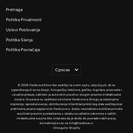
Pretraga
Politika Privatnosti
Uslovi Poslovanja
Politika Slanja
Politika Povraćaja
Jezik
Српски
© 2026 HardLove Store Sav sadržaj na ovom sajtu, uključujući, ali ne
ograničavajući se na dizajn, fotografije, tekstove, grafiku, logotipe, proizvode i
vizuelne prikaze, zaštićen je autorskim pravima i drugim pravima intelektualne
svojine. Sva prava su zadržana od strane HardLove-a.Strogo je zabranjeno
kopiranje, reprodukovanje, distribuiranje ili korišćenje bilo kog dela sadržaja bez
prethodne pisane saglasnosti HardLove-a. Svako neovlašćeno korišćenje može
rezultirati pravnim posledicama u skladu sa važećim zakonima o zaštiti
intelektualne svojine.Ako smatrate da je došlo do povrede naših prava,
kontaktirajte nas na info@hardlove.rs
Omogućio Shopify