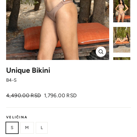
Zatvori
Unique Bikini
B4-S
Originalna
Cena
4,490.00 RSD
1,796.00 RSD
cena
sa
popustom
VELIČINA
S
M
L