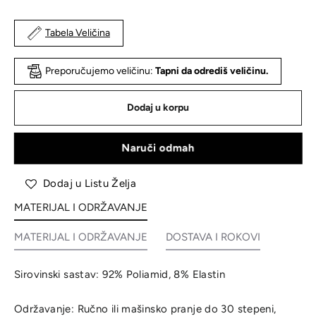
Tabela Veličina
Preporučujemo veličinu:
Tapni da odrediš veličinu.
Dodaj u korpu
Naruči odmah
Dodaj u Listu Želja
MATERIJAL I ODRŽAVANJE
MATERIJAL I ODRŽAVANJE
DOSTAVA I ROKOVI
Sirovinski sastav: 92% Poliamid, 8% Elastin
Održavanje: Ručno ili mašinsko pranje do 30 stepeni,