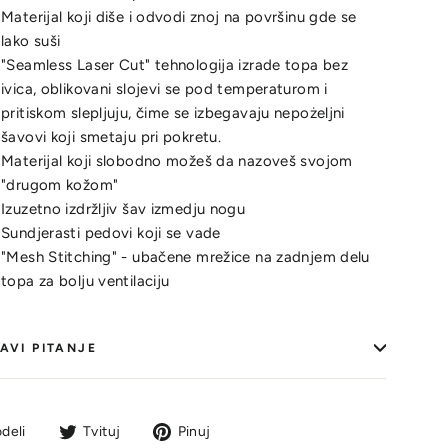
Materijal koji diše i odvodi znoj na površinu gde se
lako suši
"Seamless Laser Cut" tehnologija izrade topa bez
ivica, oblikovani slojevi se pod temperaturom i
pritiskom slepljuju, čime se izbegavaju nepożeljni
šavovi koji smetaju pri pokretu.
Materijal koji slobodno možeš da nazoveš svojom
"drugom kožom"
Izuzetno izdržljiv šav izmedju nogu
Sundjerasti pedovi koji se vade
"Mesh Stitching" - ubačene mrežice na zadnjem delu
topa za bolju ventilaciju
AVI PITANJE
Podeli
Tvit
Pin
deli
Tvituj
Pinuj