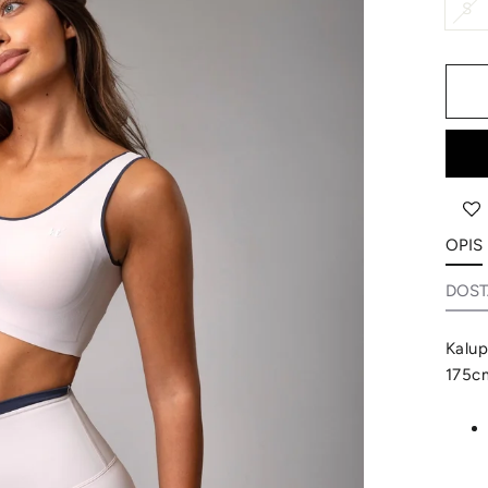
S
OPIS
DOST
Kalup
175cm