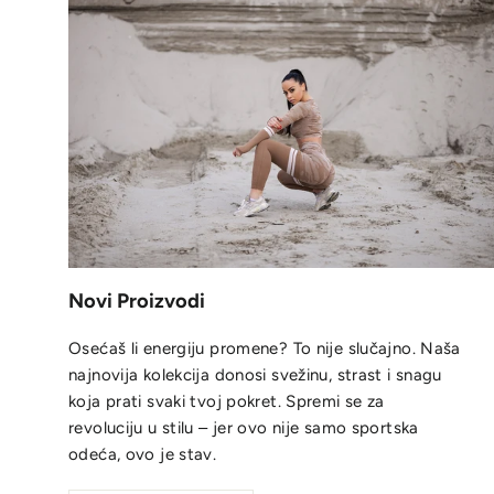
Novi Proizvodi
Osećaš li energiju promene? To nije slučajno. Naša
najnovija kolekcija donosi svežinu, strast i snagu
koja prati svaki tvoj pokret. Spremi se za
revoluciju u stilu – jer ovo nije samo sportska
odeća, ovo je stav.