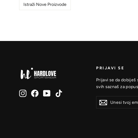
Istraži Nove Proizvode
PRIJAVI SE
Prijavi se da dobiješ
svih saznaš za popus
Instagram
Facebook
YouTube
TikTok
Unesi
Prijavi
Prijavi
tvoj
se
se
email