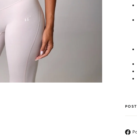
POST
Po