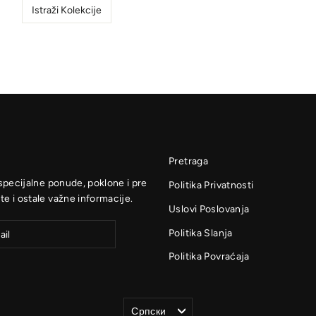
Istraži Kolekcije
Pretraga
 specijalne ponude, poklone i pre
Politika Privatnosti
te i ostale važne informacije.
Uslovi Poslovanja
Politika Slanja
Politika Povraćaja
Jezik
Српски