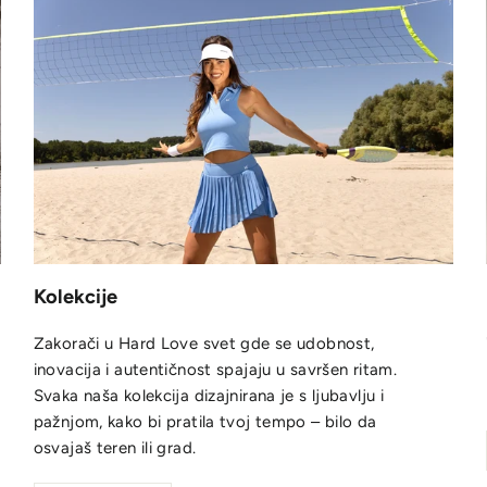
Kolekcije
Zakorači u Hard Love svet gde se udobnost,
inovacija i autentičnost spajaju u savršen ritam.
Svaka naša kolekcija dizajnirana je s ljubavlju i
pažnjom, kako bi pratila tvoj tempo – bilo da
osvajaš teren ili grad.