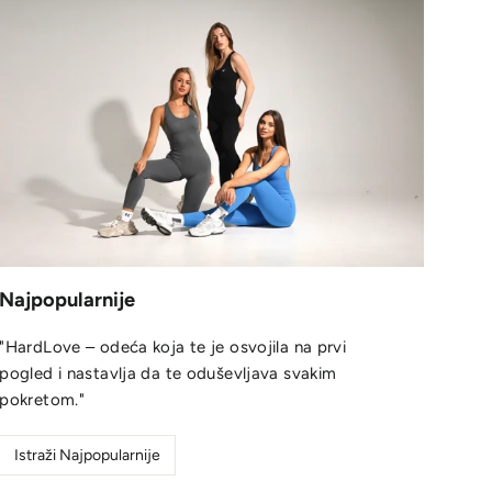
Najpopularnije
"HardLove – odeća koja te je osvojila na prvi
pogled i nastavlja da te oduševljava svakim
pokretom."
Istraži Najpopularnije