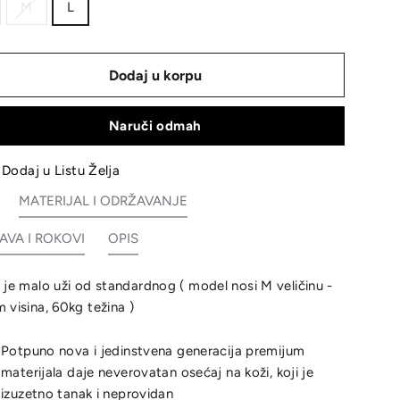
M
L
Dodaj u korpu
Naruči odmah
Dodaj u Listu Želja
MATERIJAL I ODRŽAVANJE
AVA I ROKOVI
OPIS
 je malo uži od standardnog ( model nosi M veličinu -
 visina, 60kg težina )
Potpuno nova i jedinstvena generacija premijum
materijala daje neverovatan osećaj na koži, koji je
izuzetno tanak i neprovidan