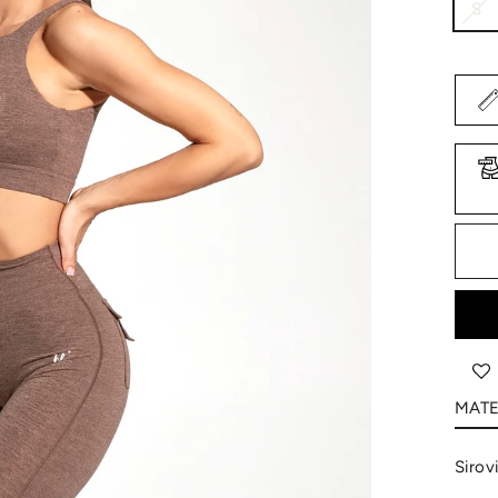
S
MATE
Sirov