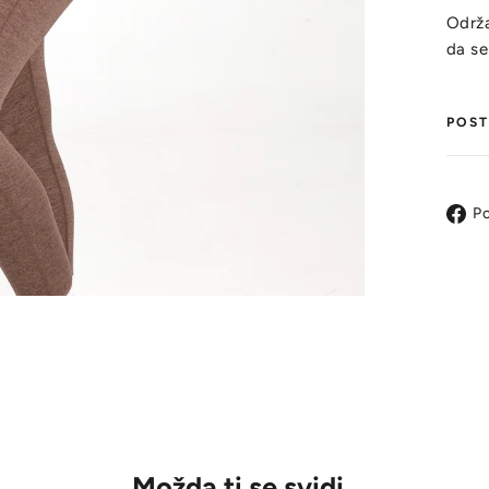
Održa
da se
POST
Po
Možda ti se svidi..