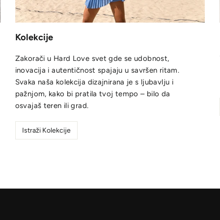
Kolekcije
Zakorači u Hard Love svet gde se udobnost,
inovacija i autentičnost spajaju u savršen ritam.
Svaka naša kolekcija dizajnirana je s ljubavlju i
pažnjom, kako bi pratila tvoj tempo – bilo da
osvajaš teren ili grad.
Istraži Kolekcije