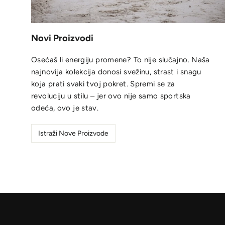
Novi Proizvodi
Osećaš li energiju promene? To nije slučajno. Naša
najnovija kolekcija donosi svežinu, strast i snagu
koja prati svaki tvoj pokret. Spremi se za
revoluciju u stilu – jer ovo nije samo sportska
odeća, ovo je stav.
Istraži Nove Proizvode