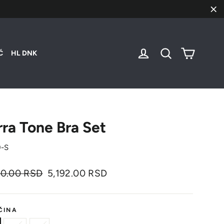
"Za
Korpa
Uloguj se
Pretraži
Ć
HL DNK
rra Tone Bra Set
-S
nalna
Cena
90.00 RSD
5,192.00 RSD
sa
popustom
ČINA