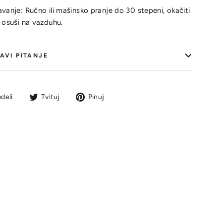
vanje: Ručno ili mašinsko pranje do 30 stepeni, okačiti
 osuši na vazduhu.
AVI PITANJE
Podeli
Tvit
Pin
deli
Tvituj
Pinuj
na
na
na
Facebook-
Tviteru
Pinterestu
u