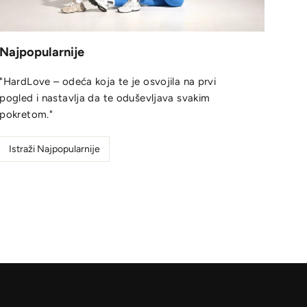
Najpopularnije
"HardLove – odeća koja te je osvojila na prvi
pogled i nastavlja da te oduševljava svakim
pokretom."
Istraži Najpopularnije