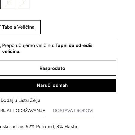
M
L
Tabela Veličina
Preporučujemo veličinu:
Tapni da odrediš
veličinu.
Rasprodato
Naruči odmah
Dodaj u Listu Želja
RIJAL I ODRŽAVANJE
DOSTAVA I ROKOVI
inski sastav: 92% Poliamid, 8% Elastin