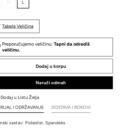
M
L
Tabela Veličina
Preporučujemo veličinu:
Tapni da odrediš
veličinu.
Dodaj u korpu
Naruči odmah
Dodaj u Listu Želja
RIJAL I ODRŽAVANJE
DOSTAVA I ROKOVI
inski sastav: Poliester, Spandeks