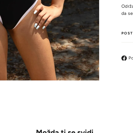
Održa
da se
POST
Po
Možda ti se svidi..