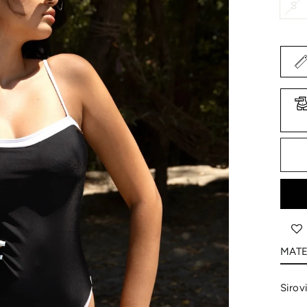
S
MATE
Sirov