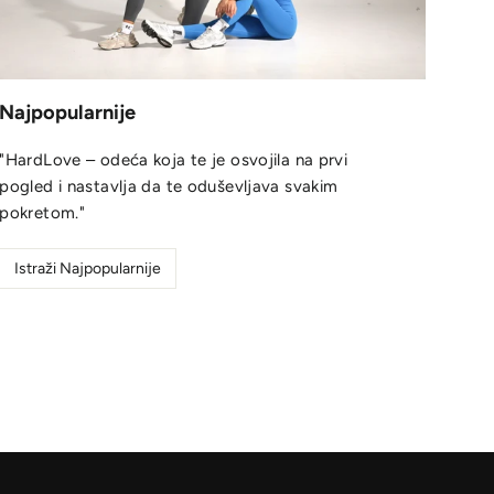
Najpopularnije
"HardLove – odeća koja te je osvojila na prvi
pogled i nastavlja da te oduševljava svakim
pokretom."
Istraži Najpopularnije