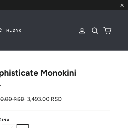
"Za
Korpa
Uloguj se
Pretraži
Ć
HL DNK
phisticate Monokini
L
nalna
Cena
90.00 RSD
3,493.00 RSD
sa
popustom
ČINA