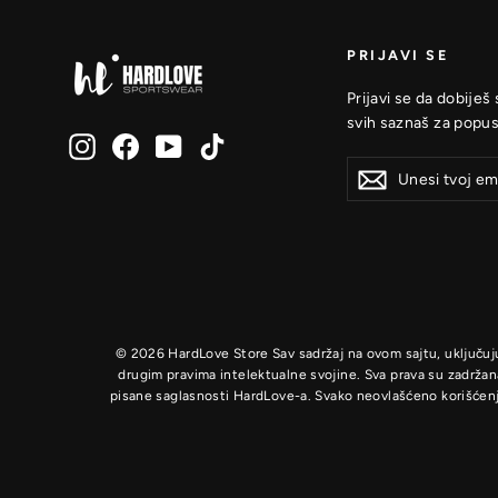
PRIJAVI SE
Prijavi se da dobiješ
svih saznaš za popus
Instagram
Facebook
YouTube
TikTok
Unesi
Prijavi
Prijavi
tvoj
se
se
email
© 2026 HardLove Store Sav sadržaj na ovom sajtu, uključujući
drugim pravima intelektualne svojine. Sva prava su zadržan
pisane saglasnosti HardLove-a. Svako neovlašćeno korišćenj