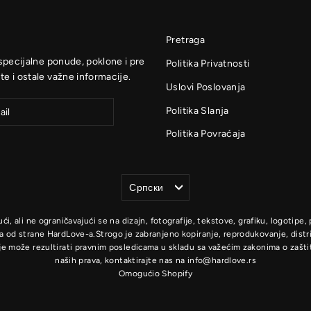
Pretraga
 specijalne ponude, poklone i pre
Politika Privatnosti
te i ostale važne informacije.
Uslovi Poslovanja
Politika Slanja
Politika Povraćaja
Jezik
Српски
, ali ne ograničavajući se na dizajn, fotografije, tekstove, grafiku, logotipe, 
a od strane HardLove-a.Strogo je zabranjeno kopiranje, reprodukovanje, distrib
e može rezultirati pravnim posledicama u skladu sa važećim zakonima o zaštit
naših prava, kontaktirajte nas na info@hardlove.rs
Omogućio Shopify