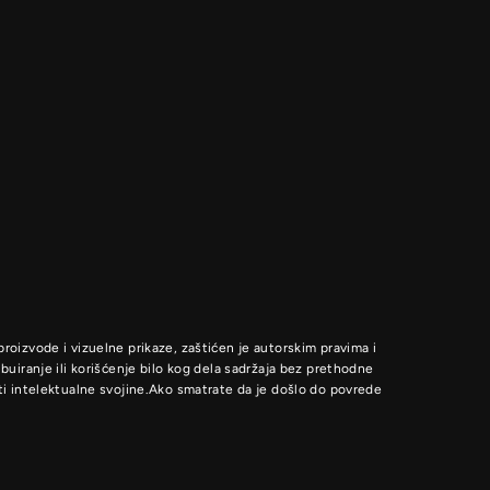
proizvode i vizuelne prikaze, zaštićen je autorskim pravima i
uiranje ili korišćenje bilo kog dela sadržaja bez prethodne
i intelektualne svojine.Ako smatrate da je došlo do povrede