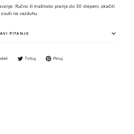
vanje: Ručno ili mašinsko pranje do 30 stepeni, okačiti
 osuši na vazduhu.
AVI PITANJE
Podeli
Tvit
Pin
deli
Tvituj
Pinuj
na
na
na
Facebook-
Tviteru
Pinterestu
u