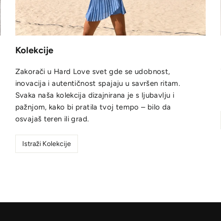
Kolekcije
Zakorači u Hard Love svet gde se udobnost,
inovacija i autentičnost spajaju u savršen ritam.
Svaka naša kolekcija dizajnirana je s ljubavlju i
pažnjom, kako bi pratila tvoj tempo – bilo da
osvajaš teren ili grad.
Istraži Kolekcije