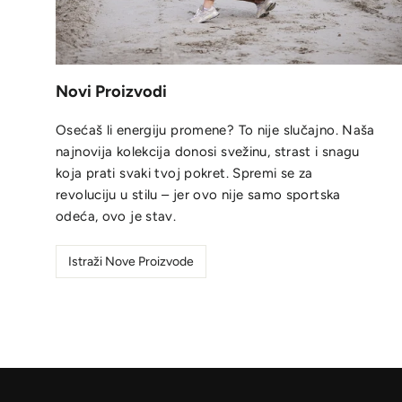
Novi Proizvodi
Osećaš li energiju promene? To nije slučajno. Naša
najnovija kolekcija donosi svežinu, strast i snagu
koja prati svaki tvoj pokret. Spremi se za
revoluciju u stilu – jer ovo nije samo sportska
odeća, ovo je stav.
Istraži Nove Proizvode