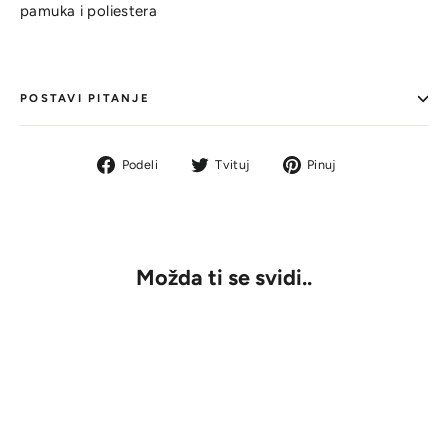
pamuka i poliestera
POSTAVI PITANJE
Podeli
Tvit
Pin
Podeli
Tvituj
Pinuj
na
na
na
Facebook-
Tviteru
Pinterestu
u
Možda ti se svidi..
RASPRODATO