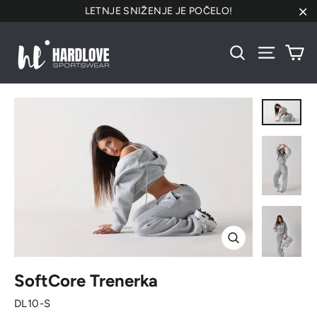
Preskoči
LETNJE SNIŽENJE JE POČELO!
na
"Za
sadržaj
Ko
Pretraži
Navigacij
Zatvori
SoftCore Trenerka
DL10-S