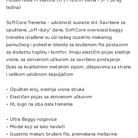
Modeli nose M veličinu (175 i 181cm visina i 57 i 58 kg
težina)
SoftCore Trenerka - udobnost susreće stil. Savršene za
opuštene, „off-duty“ dane, SoftCore oversized baggy
trenerka izrađene su od našeg izuzetno mekanog
pamučnog i poliester blenda sa brušenom flis postavom
za dodatnu toplinu i komfor. Imaju elastični pojas srednje
visine, sa skrivenom učkurom za savršeno pristajanje.
Duks sa kvalitetnim metalnim zipom, džepovima sa strane
i velikom udobnom kapuljačom
• Opušten kroj, srednja visina struka
• Elastičan pojas sa skrivenom učkurom
• HL logo na oba dela trenerka
• Ultra Baggy nogavice
• Model koji se lako navlači
• Izuzetno mekan, brušeni flis, premekana mešavina