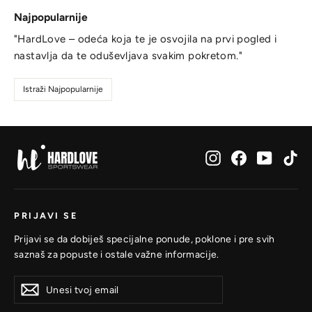
Najpopularnije
"HardLove – odeća koja te je osvojila na prvi pogled i
nastavlja da te oduševljava svakim pokretom."
Istraži Najpopularnije
Instagram
Facebook
YouTub
Ti
PRIJAVI SE
Prijavi se da dobiješ specijalne ponude, poklone i pre svih
saznaš za popuste i ostale važne informacije.
Unesi
Prijavi
Prijavi
tvoj
se
se
email