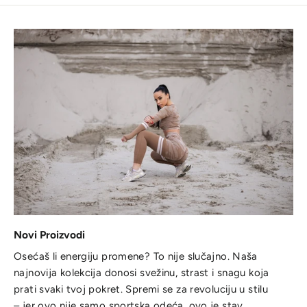
Novi Proizvodi
Osećaš li energiju promene? To nije slučajno. Naša
najnovija kolekcija donosi svežinu, strast i snagu koja
prati svaki tvoj pokret. Spremi se za revoluciju u stilu
– jer ovo nije samo sportska odeća, ovo je stav.