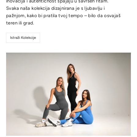
inovacija i autentičnost spajaju u savršen ritam.
Svaka naša kolekcija dizajnirana je s ljubavlju i
pažnjom, kako bi pratila tvoj tempo – bilo da osvajaš
teren ili grad.
Istraži Kolekcije