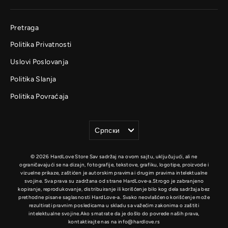
Pretraga
Politika Privatnosti
Uslovi Poslovanja
Politika Slanja
Politika Povraćaja
Jezik
Српски
© 2026 HardLove Store Sav sadržaj na ovom sajtu, uključujući, ali ne
ograničavajući se na dizajn, fotografije, tekstove, grafiku, logotipe, proizvode i
vizuelne prikaze, zaštićen je autorskim pravima i drugim pravima intelektualne
svojine. Sva prava su zadržana od strane HardLove-a.Strogo je zabranjeno
kopiranje, reprodukovanje, distribuiranje ili korišćenje bilo kog dela sadržaja bez
prethodne pisane saglasnosti HardLove-a. Svako neovlašćeno korišćenje može
rezultirati pravnim posledicama u skladu sa važećim zakonima o zaštiti
intelektualne svojine.Ako smatrate da je došlo do povrede naših prava,
kontaktirajte nas na info@hardlove.rs