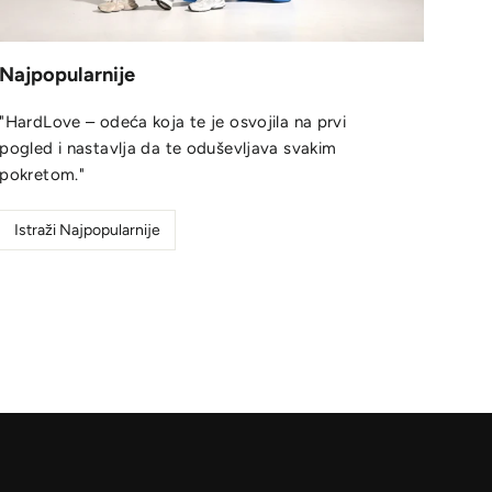
Najpopularnije
"HardLove – odeća koja te je osvojila na prvi
pogled i nastavlja da te oduševljava svakim
pokretom."
Istraži Najpopularnije