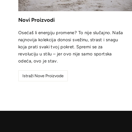
Novi Proizvodi
Osećaš li energiju promene? To nije slučajno. Naša
najnovija kolekcija donosi svežinu, strast i snagu
koja prati svaki tvoj pokret. Spremi se za
revoluciju u stilu – jer ovo nije samo sportska
odeća, ovo je stav.
Istraži Nove Proizvode