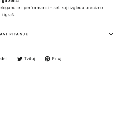
 ga želiš:
elegancije i performansi – set koji izgleda precizno
 i igraš.
AVI PITANJE
Podeli
Tvit
Pin
deli
Tvituj
Pinuj
na
na
na
Facebook-
Tviteru
Pinterestu
u