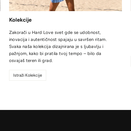
Kolekcije
Zakorači u Hard Love svet gde se udobnost,
inovacija i autentičnost spajaju u savršen ritam.
Svaka naša kolekcija dizajnirana je s ljubavlju i
pažnjom, kako bi pratila tvoj tempo – bilo da
osvajaš teren ili grad.
Istraži Kolekcije