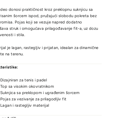
 deo donosi praktičnost kroz preklopnu suknjicu sa
risanim šorcem ispod, pružajući slobodu pokreta bez
omisa. Pojas koji se vezuje napred dodatno
šava struk i omogućava prilagođavanje fit-a, uz dozu
enosti i stila.
ijal je lagan, rastegljiv i prijatan, idealan za dinamične
te na terenu.
teristike:
Dizajniran za tenis i padel
Top sa visokim okovratnikom
Suknjica sa preklopom i ugrađenim šorcem
Pojas za vezivanje za prilagodljiv fit
Lagan i rastegljiv materijal