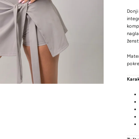
Donji
integ
kompr
nagla
ženstv
Mater
pokre
Karak