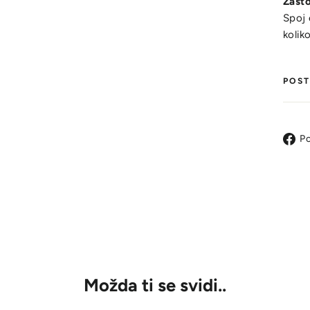
Zašto
Spoj 
koliko
POST
Po
Možda ti se svidi..