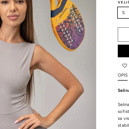
VELI
S
OPIS
Selin
Selin
sofis
sa vi
stabi