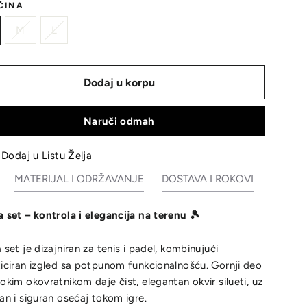
ČINA
M
L
Dodaj u korpu
Naruči odmah
Dodaj u Listu Želja
MATERIJAL I ODRŽAVANJE
DOSTAVA I ROKOVI
a set – kontrola i elegancija na terenu 🎾
a set je dizajniran za tenis i padel, kombinujući
ticiran izgled sa potpunom funkcionalnošću. Gornji deo
sokim okovratnikom daje čist, elegantan okvir silueti, uz
lan i siguran osećaj tokom igre.