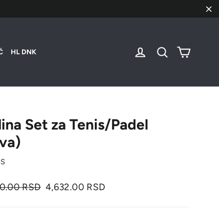
"Za
Korpa
Uloguj se
Pretraži
Ć
HL DNK
lina Set za Tenis/Padel
iva)
-S
nalna
Cena
90.00 RSD
4,632.00 RSD
sa
popustom