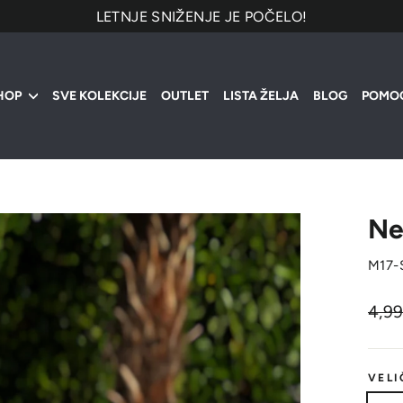
LETNJE SNIŽENJE JE POČELO!
HOP
SVE KOLEKCIJE
OUTLET
LISTA ŽELJA
BLOG
POMO
Ne
M17-
Origi
4,9
cena
VELI