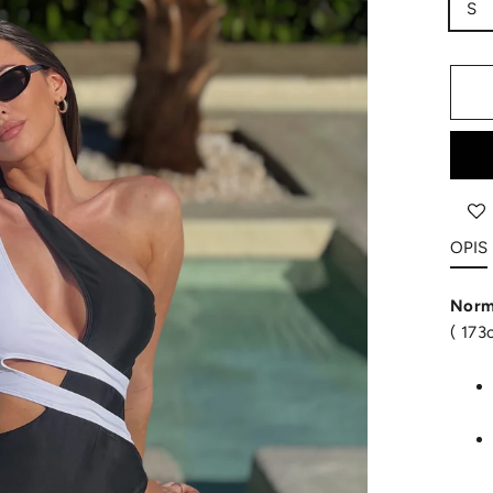
S
OPIS
Norm
( 173