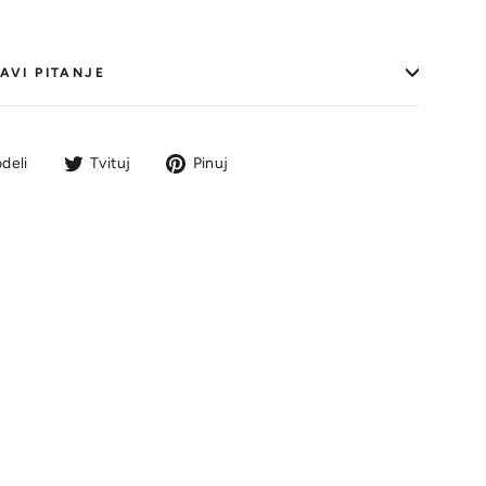
AVI PITANJE
Podeli
Tvit
Pin
deli
Tvituj
Pinuj
na
na
na
Facebook-
Tviteru
Pinterestu
u