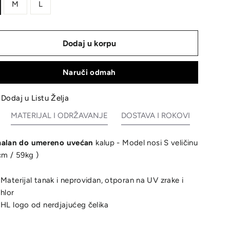
M
L
Dodaj u korpu
Naruči odmah
Dodaj u Listu Želja
MATERIJAL I ODRŽAVANJE
DOSTAVA I ROKOVI
alan do umereno uvećan
kalup - Model nosi S veličinu
cm / 59kg )
Materijal tanak i neprovidan, otporan na UV zrake i
hlor
HL logo od nerdjajućeg čelika