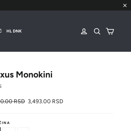
"Za
Korpa
Uloguj se
Pretraži
Ć
HL DNK
xus Monokini
S
nalna
Cena
90.00 RSD
3,493.00 RSD
sa
popustom
ČINA