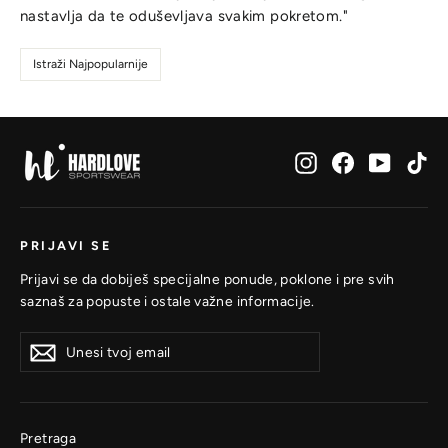
nastavlja da te oduševljava svakim pokretom."
Istraži Najpopularnije
Instagram
Facebook
YouTub
Ti
PRIJAVI SE
Prijavi se da dobiješ specijalne ponude, poklone i pre svih
saznaš za popuste i ostale važne informacije.
Unesi
Prijavi
Prijavi
tvoj
se
se
email
Pretraga