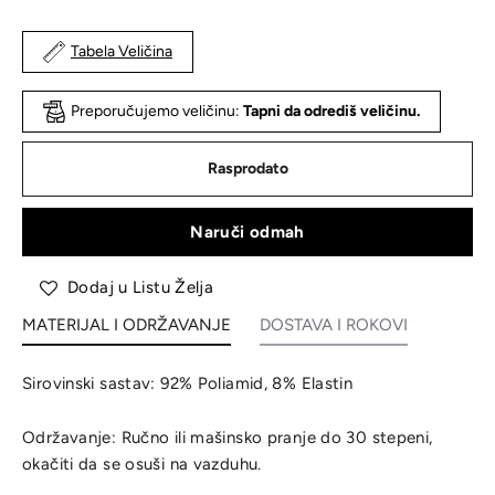
Tabela Veličina
Preporučujemo veličinu:
Tapni da odrediš veličinu.
Rasprodato
Naruči odmah
Dodaj u Listu Želja
MATERIJAL I ODRŽAVANJE
DOSTAVA I ROKOVI
Sirovinski sastav: 92% Poliamid, 8% Elastin
Održavanje: Ručno ili mašinsko pranje do 30 stepeni,
okačiti da se osuši na vazduhu.