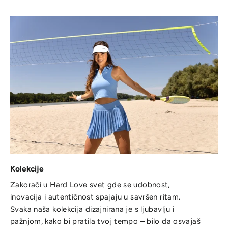
Kolekcije
Zakorači u Hard Love svet gde se udobnost,
inovacija i autentičnost spajaju u savršen ritam.
Svaka naša kolekcija dizajnirana je s ljubavlju i
pažnjom, kako bi pratila tvoj tempo – bilo da osvajaš