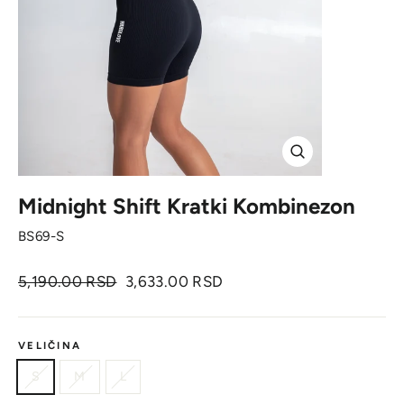
Zatvori
Midnight Shift Kratki Kombinezon
BS69-S
Originalna
Cena
5,190.00 RSD
3,633.00 RSD
cena
sa
popustom
VELIČINA
S
M
L