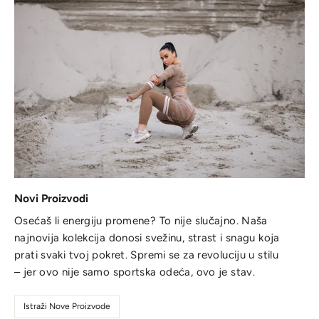
Novi Proizvodi
Osećaš li energiju promene? To nije slučajno. Naša
najnovija kolekcija donosi svežinu, strast i snagu koja
prati svaki tvoj pokret. Spremi se za revoluciju u stilu
– jer ovo nije samo sportska odeća, ovo je stav.
Istraži Nove Proizvode