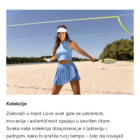
Kolekcije
Zakorači u Hard Love svet gde se udobnost,
inovacija i autentičnost spajaju u savršen ritam.
Svaka naša kolekcija dizajnirana je s ljubavlju i
pažnjom, kako bi pratila tvoj tempo – bilo da osvajaš