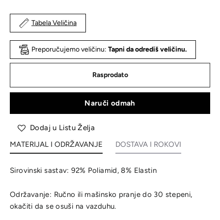
Tabela Veličina
Preporučujemo veličinu:
Tapni da odrediš veličinu.
Rasprodato
Naruči odmah
Dodaj u Listu Želja
MATERIJAL I ODRŽAVANJE
DOSTAVA I ROKOVI
Sirovinski sastav: 92% Poliamid, 8% Elastin
Održavanje: Ručno ili mašinsko pranje do 30 stepeni,
okačiti da se osuši na vazduhu.