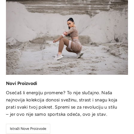
Novi Proizvodi
Osećaš li energiju promene? To nije slučajno. Naša
najnovija kolekcija donosi svežinu, strast i snagu koja
prati svaki tvoj pokret. Spremi se za revoluciju u stilu
– jer ovo nije samo sportska odeća, ovo je stav.
Istraži Nove Proizvode