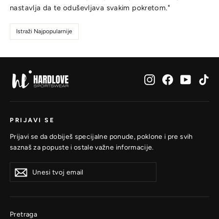
nastavlja da te oduševljava svakim pokretom."
Istraži Najpopularnije
Instagram
Facebook
YouTub
Ti
PRIJAVI SE
Prijavi se da dobiješ specijalne ponude, poklone i pre svih
saznaš za popuste i ostale važne informacije.
Unesi
Prijavi
Prijavi
tvoj
se
se
email
Pretraga