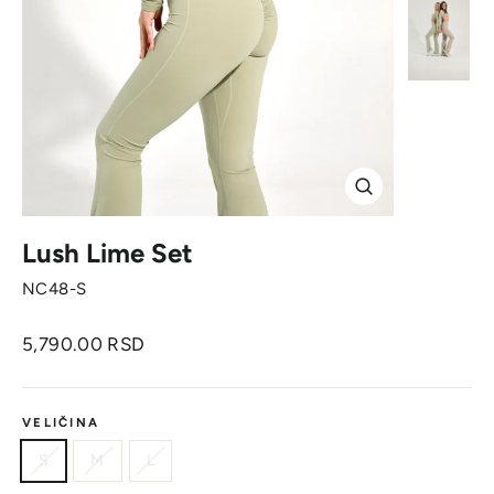
Zatvori
Lush Lime Set
NC48-S
Originalna
5,790.00 RSD
cena
VELIČINA
S
M
L