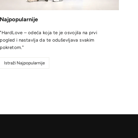
Najpopularnije
"HardLove – odeća koja te je osvojila na prvi
pogled i nastavlja da te oduševljava svakim
pokretom."
Istraži Najpopularnije