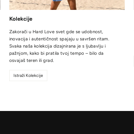
Kolekcije
Zakorači u Hard Love svet gde se udobnost,
inovacija i autentičnost spajaju u savršen ritam.
Svaka naša kolekcija dizajnirana je s ljubavlju i
pažnjom, kako bi pratila tvoj tempo – bilo da
osvajaš teren ili grad.
Istraži Kolekcije