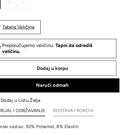
M
L
Tabela Veličina
Preporučujemo veličinu:
Tapni da odrediš
veličinu.
Dodaj u korpu
Naruči odmah
Dodaj u Listu Želja
RIJAL I ODRŽAVANJE
DOSTAVA I ROKOVI
inski sastav: 92% Poliamid, 8% Elastin