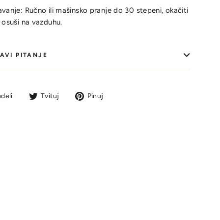
vanje: Ručno ili mašinsko pranje do 30 stepeni, okačiti
 osuši na vazduhu.
AVI PITANJE
Podeli
Tvit
Pin
deli
Tvituj
Pinuj
na
na
na
Facebook-
Tviteru
Pinterestu
u