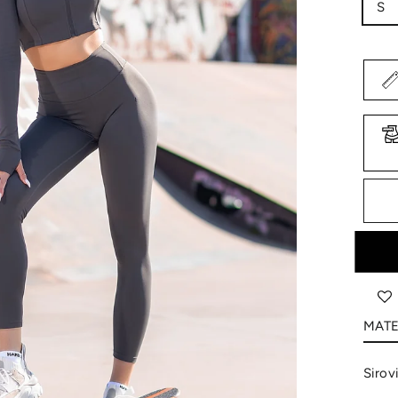
S
MATE
Sirov