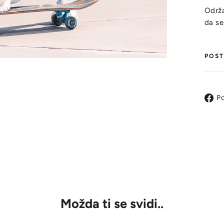
Održa
da se
POST
Po
Možda ti se svidi..