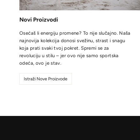
Novi Proizvodi
Osećaš li energiju promene? To nije slučajno. Naša
najnovija kolekcija donosi svežinu, strast i snagu
koja prati svaki tvoj pokret. Spremi se za
revoluciju u stilu – jer ovo nije samo sportska
odeća, ovo je stav.
Istraži Nove Proizvode