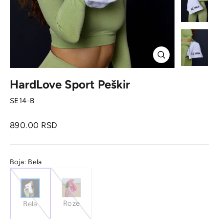
Zatvori
HardLove Sport Peškir
SE14-B
Originalna
890.00 RSD
cena
Boja:
Bela
Roze
Bela