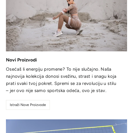
Novi Proizvodi
Osećaš li energiju promene? To nije slučajno. Naša
najnovija kolekcija donosi svežinu, strast i snagu koja
prati svaki tvoj pokret. Spremi se za revoluciju u stilu
– jer ovo nije samo sportska odeća, ovo je stav.
Istraži Nove Proizvode