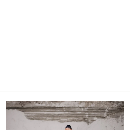
HardLove Sport Peškir
890.00 RSD