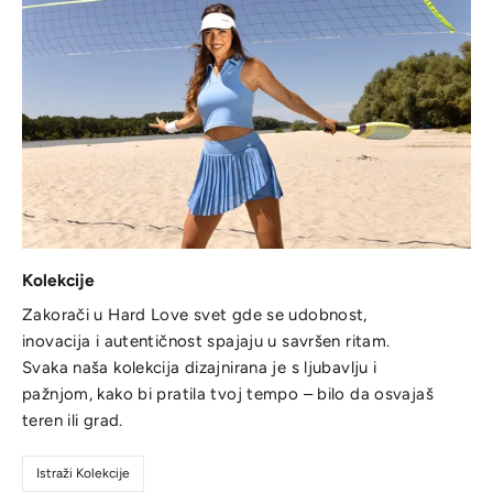
Kolekcije
Zakorači u Hard Love svet gde se udobnost,
inovacija i autentičnost spajaju u savršen ritam.
Svaka naša kolekcija dizajnirana je s ljubavlju i
pažnjom, kako bi pratila tvoj tempo – bilo da osvajaš
teren ili grad.
Istraži Kolekcije