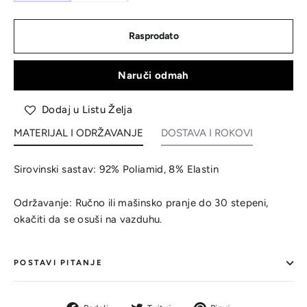
Rasprodato
Naruči odmah
Dodaj u Listu Želja
MATERIJAL I ODRŽAVANJE
DOSTAVA I ROKOVI
Sirovinski sastav: 92% Poliamid, 8% Elastin
Održavanje: Ručno ili mašinsko pranje do 30 stepeni,
okačiti da se osuši na vazduhu.
POSTAVI PITANJE
Podeli
Tvit
Pin