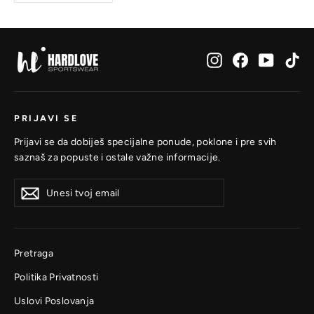
Instagram
Facebook
YouTub
Ti
PRIJAVI SE
Prijavi se da dobiješ specijalne ponude, poklone i pre svih
saznaš za popuste i ostale važne informacije.
Unesi
Prijavi
Prijavi
tvoj
se
se
email
Pretraga
Politika Privatnosti
Uslovi Poslovanja