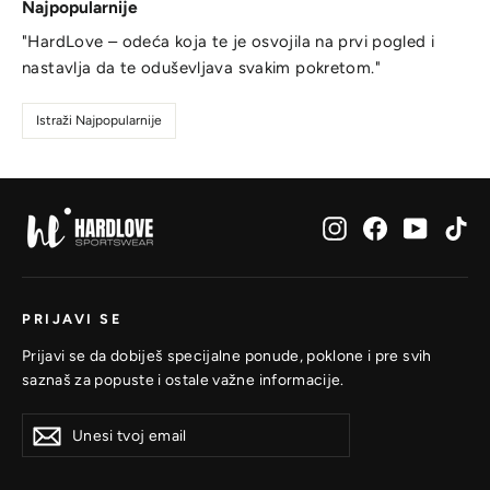
Najpopularnije
"HardLove – odeća koja te je osvojila na prvi pogled i
nastavlja da te oduševljava svakim pokretom."
Istraži Najpopularnije
Instagram
Facebook
YouTub
Ti
PRIJAVI SE
Prijavi se da dobiješ specijalne ponude, poklone i pre svih
saznaš za popuste i ostale važne informacije.
Unesi
Prijavi
Prijavi
tvoj
se
se
email