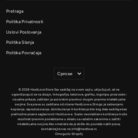
Pretraga
Politika Privatnosti
Uslovi Poslovanja
Politika Slanja
Politika Povraćaja
Jezik
Српски
© 2026 HardLove Store Sav sadržaj na ovom sajtu, uključujući, ali ne
ograničavajući se na dizajn, fotografije, tekstove, grafiku, logotipe, proizvode i
vizuelne prikaze, zaštićen je autorskim pravima i drugim pravima intelektualne
svojine. Sva prava su zadržana od strane HardLove-a.Strogo je zabranjeno
kopiranje, reprodukovanje, distribuiranje ili korišćenje bilo kog dela sadržaja bez
prethodne pisane saglasnosti HardLove-a. Svako neovlašćeno korišćenje može
rezultirati pravnim posledicama u skladu sa važećim zakonima o zaštiti
intelektualne svojine.Ako smatrate da je došlo do povrede naših prava,
kontaktirajte nas na info@hardlove.rs
Omogućio Shopify