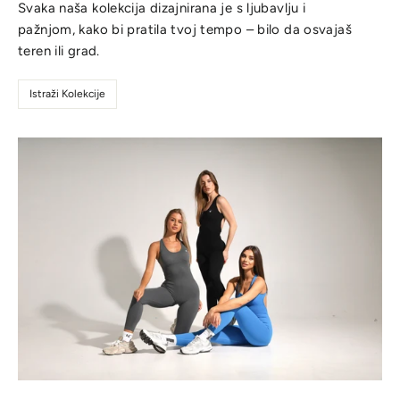
Svaka naša kolekcija dizajnirana je s ljubavlju i
pažnjom, kako bi pratila tvoj tempo – bilo da osvajaš
teren ili grad.
Istraži Kolekcije