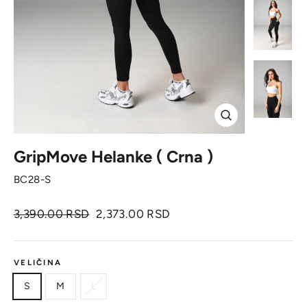
Zatvori
GripMove Helanke ( Crna )
BC28-S
Originalna
Cena
3,390.00 RSD
2,373.00 RSD
cena
sa
popustom
VELIČINA
S
M
L