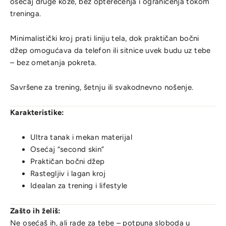
osećaj druge kože, bez opterećenja i ograničenja tokom
treninga.
Minimalistički kroj prati liniju tela, dok praktičan bočni
džep omogućava da telefon ili sitnice uvek budu uz tebe
– bez ometanja pokreta.
Savršene za trening, šetnju ili svakodnevno nošenje.
Karakteristike:
Ultra tanak i mekan materijal
Osećaj “second skin”
Praktičan bočni džep
Rastegljiv i lagan kroj
Idealan za trening i lifestyle
Zašto ih želiš:
Ne osećaš ih, ali rade za tebe – potpuna sloboda u