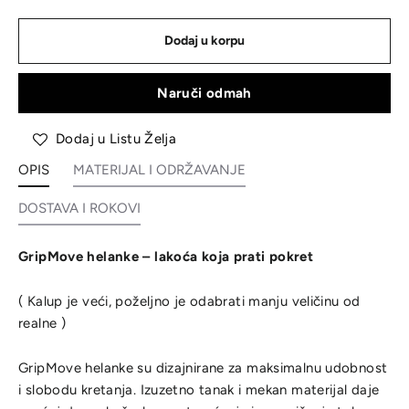
Dodaj u korpu
Naruči odmah
Dodaj u Listu Želja
OPIS
MATERIJAL I ODRŽAVANJE
DOSTAVA I ROKOVI
GripMove helanke – lakoća koja prati pokret
( Kalup je veći, poželjno je odabrati manju veličinu od
realne )
GripMove helanke su dizajnirane za maksimalnu udobnost
i slobodu kretanja. Izuzetno tanak i mekan materijal daje