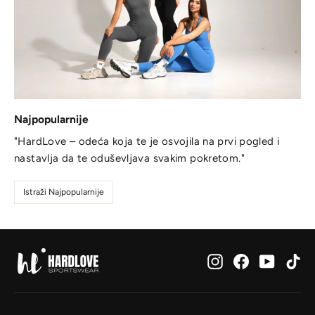
Najpopularnije
"HardLove – odeća koja te je osvojila na prvi pogled i
nastavlja da te oduševljava svakim pokretom."
Istraži Najpopularnije
Instagram
Facebook
YouTub
Ti