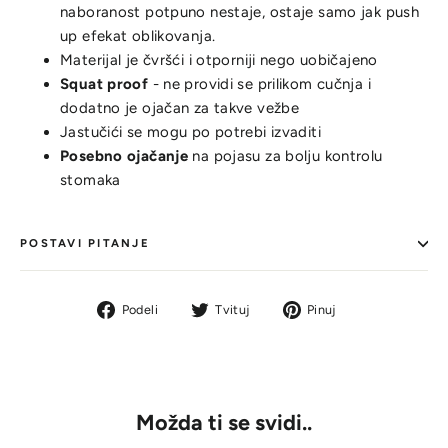
naboranost potpuno nestaje, ostaje samo jak push
up efekat oblikovanja.
Materijal je čvršći i otporniji nego uobičajeno
Squat proof
- ne providi se prilikom cučnja i
dodatno je ojačan za takve vežbe
Jastučići se mogu po potrebi izvaditi
Posebno ojačanje
na pojasu za bolju kontrolu
stomaka
POSTAVI PITANJE
Podeli
Tvit
Pin
Podeli
Tvituj
Pinuj
na
na
na
Facebook-
Tviteru
Pinterestu
u
Možda ti se svidi..