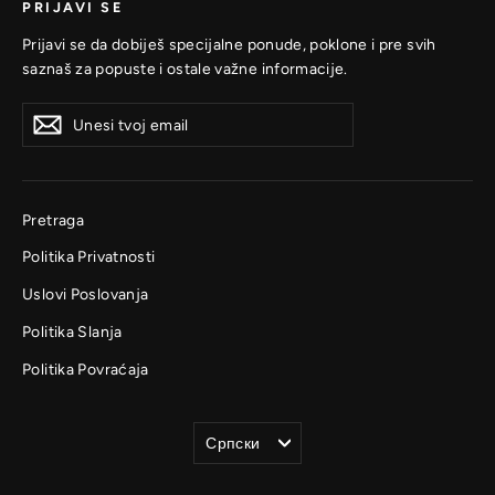
PRIJAVI SE
Prijavi se da dobiješ specijalne ponude, poklone i pre svih
saznaš za popuste i ostale važne informacije.
Unesi
Prijavi
Prijavi
tvoj
se
se
email
Pretraga
Politika Privatnosti
Uslovi Poslovanja
Politika Slanja
Politika Povraćaja
Jezik
Српски