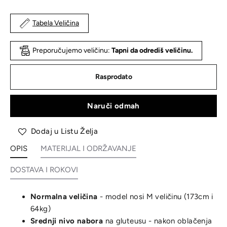
Tabela Veličina
Preporučujemo veličinu:
Tapni da odrediš veličinu.
Rasprodato
Naruči odmah
Dodaj u Listu Želja
OPIS
MATERIJAL I ODRŽAVANJE
DOSTAVA I ROKOVI
Normalna veličina
- model nosi M veličinu (173cm i
64kg)
Srednji nivo nabora
na gluteusu - nakon oblačenja