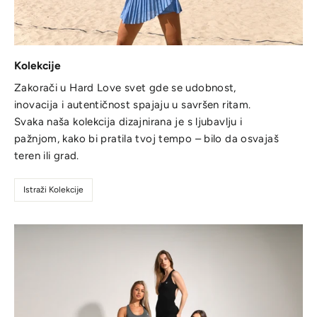
Kolekcije
Zakorači u Hard Love svet gde se udobnost,
inovacija i autentičnost spajaju u savršen ritam.
Svaka naša kolekcija dizajnirana je s ljubavlju i
pažnjom, kako bi pratila tvoj tempo – bilo da osvajaš
teren ili grad.
Istraži Kolekcije