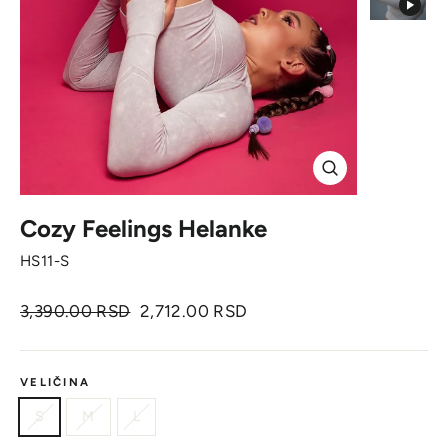
Zatvori
Cozy Feelings Helanke
HS11-S
Originalna
Cena
3,390.00 RSD
2,712.00 RSD
cena
sa
popustom
VELIČINA
S
M
L