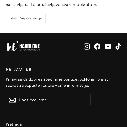
nastavlja da te oduševljava svakim pokretom."
Istraži Najpopularnije
Instagram
Facebook
YouTub
Ti
PRIJAVI SE
Prijavi se da dobiješ specijalne ponude, poklone i pre svih
saznaš za popuste i ostale važne informacije.
Unesi
Prijavi
Prijavi
tvoj
se
se
email
Pretraga