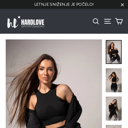
Preskoči
LETNJE SNIŽENJE JE POČELO!
na
"Za
sadržaj
Ko
Pretraži
Navigacij