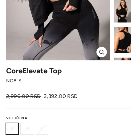
Zatvori
CoreElevate Top
NC8-S
Originalna
Cena
2,990.00 RSD
2,392.00 RSD
cena
sa
popustom
VELIČINA
S
M
L