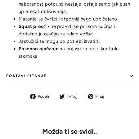
naboranost potpuno nestaje, ostaje samo jak push
up efekat oblikovanja.
Materijal je čvršći i otporniji nego uobičajeno
Squat proof
- ne providi se prilikom cučnja i
dodatno je ojačan za takve vežbe
Jastučići se mogu po potrebi izvaditi
Posebno ojačanje
na pojasu za bolju kontrolu
stomaka
POSTAVI PITANJE
Podeli
Tvit
Pin
Podeli
Tvituj
Pinuj
na
na
na
Facebook-
Tviteru
Pinterestu
u
Možda ti se svidi..