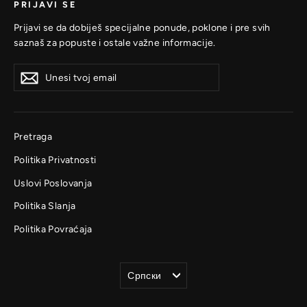
PRIJAVI SE
Prijavi se da dobiješ specijalne ponude, poklone i pre svih
saznaš za popuste i ostale važne informacije.
Unesi
Prijavi
Prijavi
tvoj
se
se
email
Pretraga
Politika Privatnosti
Uslovi Poslovanja
Politika Slanja
Politika Povraćaja
Jezik
Српски