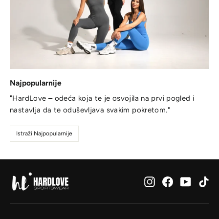
Najpopularnije
"HardLove – odeća koja te je osvojila na prvi pogled i
nastavlja da te oduševljava svakim pokretom."
Istraži Najpopularnije
Instagram
Facebook
YouTub
Ti