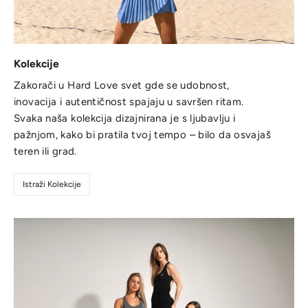
Kolekcije
Zakorači u Hard Love svet gde se udobnost,
inovacija i autentičnost spajaju u savršen ritam.
Svaka naša kolekcija dizajnirana je s ljubavlju i
pažnjom, kako bi pratila tvoj tempo – bilo da osvajaš
teren ili grad.
Istraži Kolekcije