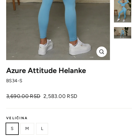
Zatvori
Azure Attitude Helanke
BS34-S
Originalna
Cena
3,690.00 RSD
2,583.00 RSD
cena
sa
popustom
VELIČINA
S
M
L