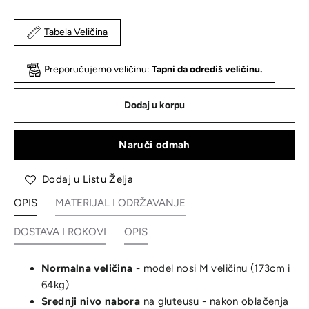
Tabela Veličina
Preporučujemo veličinu:
Tapni da odrediš veličinu.
Dodaj u korpu
Naruči odmah
Dodaj u Listu Želja
OPIS
MATERIJAL I ODRŽAVANJE
DOSTAVA I ROKOVI
OPIS
Normalna veličina
- model nosi M veličinu (173cm i
64kg)
Srednji nivo nabora
na gluteusu - nakon oblačenja