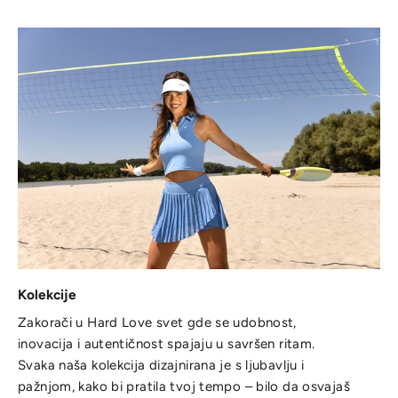
Kolekcije
Zakorači u Hard Love svet gde se udobnost,
inovacija i autentičnost spajaju u savršen ritam.
Svaka naša kolekcija dizajnirana je s ljubavlju i
pažnjom, kako bi pratila tvoj tempo – bilo da osvajaš