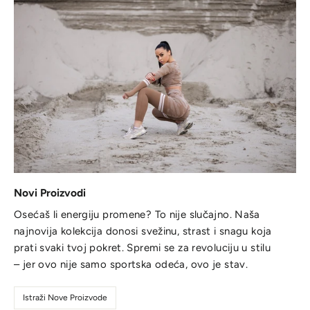
Novi Proizvodi
Osećaš li energiju promene? To nije slučajno. Naša
najnovija kolekcija donosi svežinu, strast i snagu koja
prati svaki tvoj pokret. Spremi se za revoluciju u stilu
– jer ovo nije samo sportska odeća, ovo je stav.
Istraži Nove Proizvode