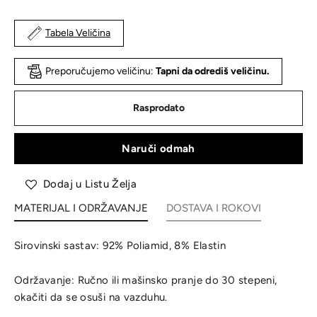
Tabela Veličina
Preporučujemo veličinu:
Tapni da odrediš veličinu.
Rasprodato
Naruči odmah
Dodaj u Listu Želja
MATERIJAL I ODRŽAVANJE
DOSTAVA I ROKOVI
Sirovinski sastav: 92% Poliamid, 8% Elastin
Održavanje: Ručno ili mašinsko pranje do 30 stepeni,
okačiti da se osuši na vazduhu.