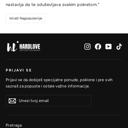
nastavlja da te oduševljava svakim pokretom."
Istraži Najpopularnije
Instagram
Facebook
YouTub
Ti
PRIJAVI SE
Prijavi se da dobiješ specijalne ponude, poklone i pre svih
saznaš za popuste i ostale važne informacije.
Unesi
Prijavi
Prijavi
tvoj
se
se
email
Pretraga