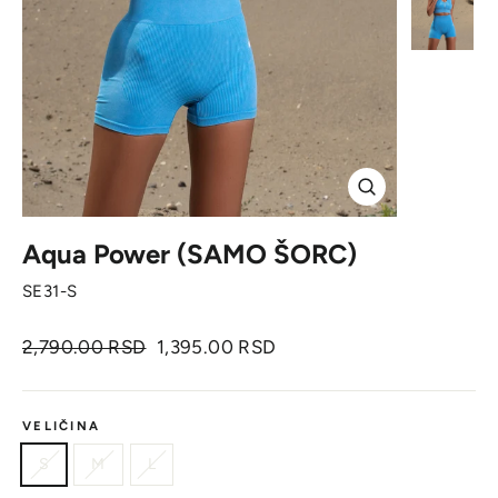
Zatvori
Aqua Power (SAMO ŠORC)
SE31-S
Originalna
Cena
2,790.00 RSD
1,395.00 RSD
cena
sa
popustom
VELIČINA
S
M
L