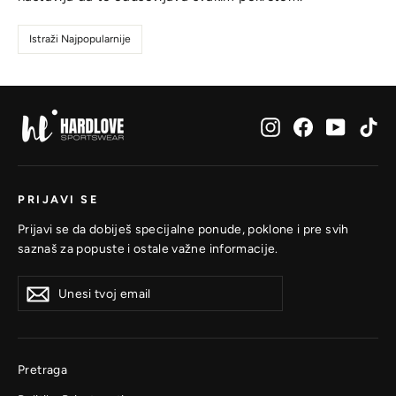
Istraži Najpopularnije
Instagram
Facebook
YouTub
Ti
PRIJAVI SE
Prijavi se da dobiješ specijalne ponude, poklone i pre svih
saznaš za popuste i ostale važne informacije.
Unesi
Prijavi
Prijavi
tvoj
se
se
email
Pretraga