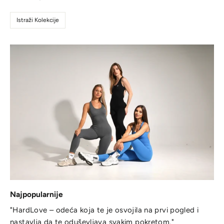
Istraži Kolekcije
Najpopularnije
"HardLove – odeća koja te je osvojila na prvi pogled i
nastavlja da te oduševljava svakim pokretom."