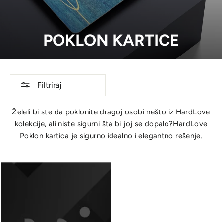
POKLON KARTICE
Filtriraj
Želeli bi ste da poklonite dragoj osobi nešto iz HardLove
kolekcije, ali niste sigurni šta bi joj se dopalo?HardLove
Poklon kartica je sigurno idealno i elegantno rešenje.