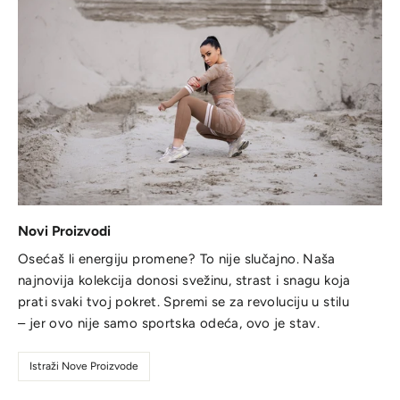
Novi Proizvodi
Osećaš li energiju promene? To nije slučajno. Naša
najnovija kolekcija donosi svežinu, strast i snagu koja
prati svaki tvoj pokret. Spremi se za revoluciju u stilu
– jer ovo nije samo sportska odeća, ovo je stav.
Istraži Nove Proizvode