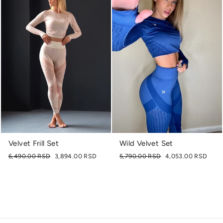
Velvet Frill Set
Wild Velvet Set
Originalna
Cena
Originalna
Cena
6,490.00 RSD
3,894.00 RSD
5,790.00 RSD
4,053.00 RSD
cena
sa
cena
sa
popustom
popustom