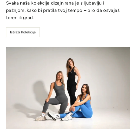
Svaka naša kolekcija dizajnirana je s ljubavlju i
pažnjom, kako bi pratila tvoj tempo – bilo da osvajaš
teren ili grad.
Istraži Kolekcije