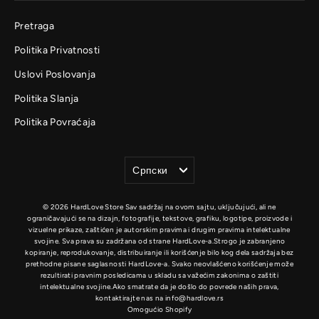
Pretraga
Politika Privatnosti
Uslovi Poslovanja
Politika Slanja
Politika Povraćaja
Jezik
Српски
© 2026 HardLove Store Sav sadržaj na ovom sajtu, uključujući, ali ne
ograničavajući se na dizajn, fotografije, tekstove, grafiku, logotipe, proizvode i
vizuelne prikaze, zaštićen je autorskim pravima i drugim pravima intelektualne
svojine. Sva prava su zadržana od strane HardLove-a.Strogo je zabranjeno
kopiranje, reprodukovanje, distribuiranje ili korišćenje bilo kog dela sadržaja bez
prethodne pisane saglasnosti HardLove-a. Svako neovlašćeno korišćenje može
rezultirati pravnim posledicama u skladu sa važećim zakonima o zaštiti
intelektualne svojine.Ako smatrate da je došlo do povrede naših prava,
kontaktirajte nas na info@hardlove.rs
Omogućio Shopify