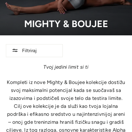
MIGHTY & BOUJEE
Filtriraj
Tvoj jedini limit si ti
Kompleti iz nove Mighty & Boujee kolekcije dostižu
svoj maksimalni potencijal kada se suočavaš sa
izazovima i podstičeš svoje telo da testira limite.
Cilj ove kolekcije je da služi kao tvoja lojalna
podrška i efikasno sredstvo u najintenzivnijoj areni
– onoj gde treninzima hraniš fizičku snagu i gradiš
ciljeve. Iz tog razloga, osnovne karakteristike Alpha