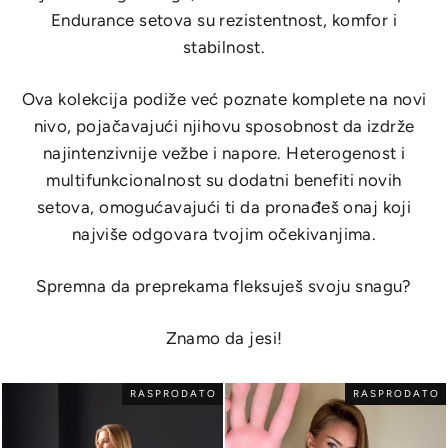
Endurance setova su rezistentnost, komfor i
stabilnost.
Ova kolekcija podiže već poznate komplete na novi
nivo, pojačavajući njihovu sposobnost da izdrže
najintenzivnije vežbe i napore. Heterogenost i
multifunkcionalnost su dodatni benefiti novih
setova, omogućavajući ti da pronađeš onaj koji
najviše odgovara tvojim očekivanjima.
Spremna da preprekama fleksuješ svoju snagu?
Znamo da jesi!
RASPRODATO
RASPRODATO