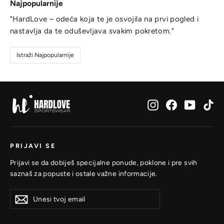
Najpopularnije
"HardLove – odeća koja te je osvojila na prvi pogled i
nastavlja da te oduševljava svakim pokretom."
Istraži Najpopularnije
Instagram
Facebook
YouTub
Ti
PRIJAVI SE
Prijavi se da dobiješ specijalne ponude, poklone i pre svih
saznaš za popuste i ostale važne informacije.
Unesi
Prijavi
Prijavi
tvoj
se
se
email