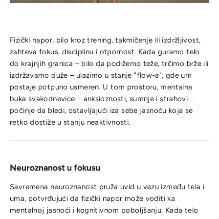
Fizički napor, bilo kroz trening, takmičenje ili izdržljivost,
zahteva fokus, disciplinu i otpornost. Kada guramo telo
do krajnjih granica – bilo da podižemo teže, trčimo brže ili
izdržavamo duže – ulazimo u stanje "flow-a", gde um
postaje potpuno usmeren. U tom prostoru, mentalna
buka svakodnevice – anksioznosti, sumnje i strahovi –
počinje da bledi, ostavljajući iza sebe jasnoću koja se
retko dostiže u stanju neaktivnosti.
Neuroznanost u fokusu
Savremena neuroznanost pruža uvid u vezu između tela i
uma, potvrđujući da fizički napor može voditi ka
mentalnoj jasnoći i kognitivnom poboljšanju. Kada telo