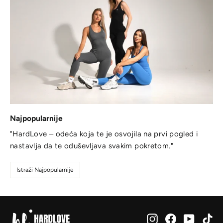
Najpopularnije
"HardLove – odeća koja te je osvojila na prvi pogled i
nastavlja da te oduševljava svakim pokretom."
Istraži Najpopularnije
Instagram
Facebook
YouTub
Ti