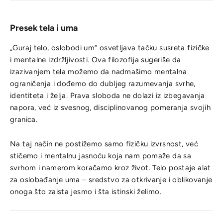
Presek tela i uma
„Guraj telo, oslobodi um“ osvetljava tačku susreta fizičke
i mentalne izdržljivosti. Ova filozofija sugeriše da
izazivanjem tela možemo da nadmašimo mentalna
ograničenja i dođemo do dubljeg razumevanja svrhe,
identiteta i želja. Prava sloboda ne dolazi iz izbegavanja
napora, već iz svesnog, disciplinovanog pomeranja svojih
granica.
Na taj način ne postižemo samo fizičku izvrsnost, već
stičemo i mentalnu jasnoću koja nam pomaže da sa
svrhom i namerom koračamo kroz život. Telo postaje alat
za oslobađanje uma – sredstvo za otkrivanje i oblikovanje
onoga što zaista jesmo i šta istinski želimo.