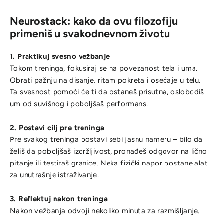
Neurostack: kako da ovu filozofiju
primeniš u svakodnevnom životu
1. Praktikuj svesno vežbanje
Tokom treninga, fokusiraj se na povezanost tela i uma.
Obrati pažnju na disanje, ritam pokreta i osećaje u telu.
Ta svesnost pomoći će ti da ostaneš prisutna, oslobodiš
um od suvišnog i poboljšaš performans.
2. Postavi cilj pre treninga
Pre svakog treninga postavi sebi jasnu nameru – bilo da
želiš da poboljšaš izdržljivost, pronađeš odgovor na lično
pitanje ili testiraš granice. Neka fizički napor postane alat
za unutrašnje istraživanje.
3. Reflektuj nakon treninga
Nakon vežbanja odvoji nekoliko minuta za razmišljanje.