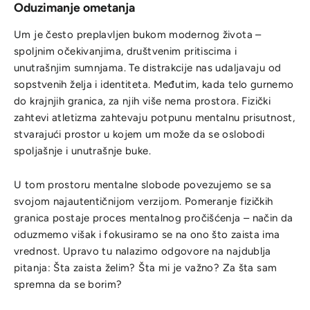
Oduzimanje ometanja
Um je često preplavljen bukom modernog života –
spoljnim očekivanjima, društvenim pritiscima i
unutrašnjim sumnjama. Te distrakcije nas udaljavaju od
sopstvenih želja i identiteta. Međutim, kada telo gurnemo
do krajnjih granica, za njih više nema prostora. Fizički
zahtevi atletizma zahtevaju potpunu mentalnu prisutnost,
stvarajući prostor u kojem um može da se oslobodi
spoljašnje i unutrašnje buke.
U tom prostoru mentalne slobode povezujemo se sa
svojom najautentičnijom verzijom. Pomeranje fizičkih
granica postaje proces mentalnog pročišćenja – način da
oduzmemo višak i fokusiramo se na ono što zaista ima
vrednost. Upravo tu nalazimo odgovore na najdublja
pitanja: Šta zaista želim? Šta mi je važno? Za šta sam
spremna da se borim?