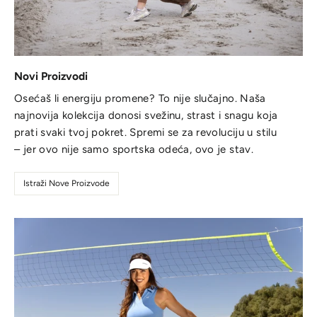
Novi Proizvodi
Osećaš li energiju promene? To nije slučajno. Naša
najnovija kolekcija donosi svežinu, strast i snagu koja
prati svaki tvoj pokret. Spremi se za revoluciju u stilu
– jer ovo nije samo sportska odeća, ovo je stav.
Istraži Nove Proizvode