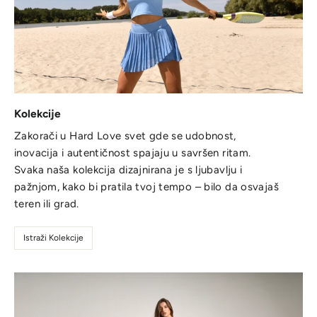
Kolekcije
Zakorači u Hard Love svet gde se udobnost,
inovacija i autentičnost spajaju u savršen ritam.
Svaka naša kolekcija dizajnirana je s ljubavlju i
pažnjom, kako bi pratila tvoj tempo – bilo da osvajaš
teren ili grad.
Istraži Kolekcije