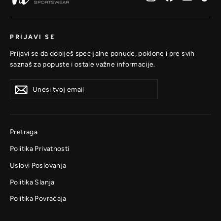
PRIJAVI SE
Prijavi se da dobiješ specijalne ponude, poklone i pre svih
saznaš za popuste i ostale važne informacije.
Unesi
Prijavi
Prijavi
tvoj
se
se
email
Pretraga
Politika Privatnosti
Uslovi Poslovanja
Politika Slanja
Politika Povraćaja