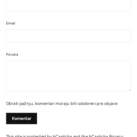
Email
Poruka
Obrati pažnju, komentari moraju biti odobreni pre objave
Komentar
This site is protected by hCaptcha and the hCaptcha
Privacy