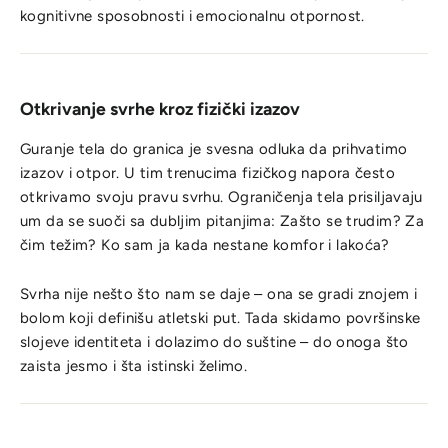
kognitivne sposobnosti i emocionalnu otpornost.
Otkrivanje svrhe kroz fizički izazov
Guranje tela do granica je svesna odluka da prihvatimo
izazov i otpor. U tim trenucima fizičkog napora često
otkrivamo svoju pravu svrhu. Ograničenja tela prisiljavaju
um da se suoči sa dubljim pitanjima: Zašto se trudim? Za
čim težim? Ko sam ja kada nestane komfor i lakoća?
Svrha nije nešto što nam se daje – ona se gradi znojem i
bolom koji definišu atletski put. Tada skidamo površinske
slojeve identiteta i dolazimo do suštine – do onoga što
zaista jesmo i šta istinski želimo.