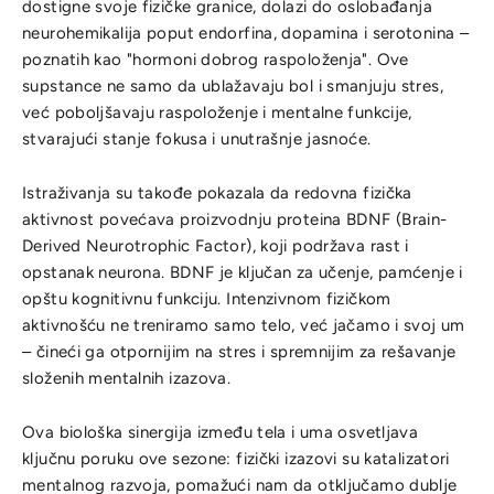
dostigne svoje fizičke granice, dolazi do oslobađanja
neurohemikalija poput endorfina, dopamina i serotonina –
poznatih kao "hormoni dobrog raspoloženja". Ove
supstance ne samo da ublažavaju bol i smanjuju stres,
već poboljšavaju raspoloženje i mentalne funkcije,
stvarajući stanje fokusa i unutrašnje jasnoće.
Istraživanja su takođe pokazala da redovna fizička
aktivnost povećava proizvodnju proteina BDNF (Brain-
Derived Neurotrophic Factor), koji podržava rast i
opstanak neurona. BDNF je ključan za učenje, pamćenje i
opštu kognitivnu funkciju. Intenzivnom fizičkom
aktivnošću ne treniramo samo telo, već jačamo i svoj um
– čineći ga otpornijim na stres i spremnijim za rešavanje
složenih mentalnih izazova.
Ova biološka sinergija između tela i uma osvetljava
ključnu poruku ove sezone: fizički izazovi su katalizatori
mentalnog razvoja, pomažući nam da otključamo dublje