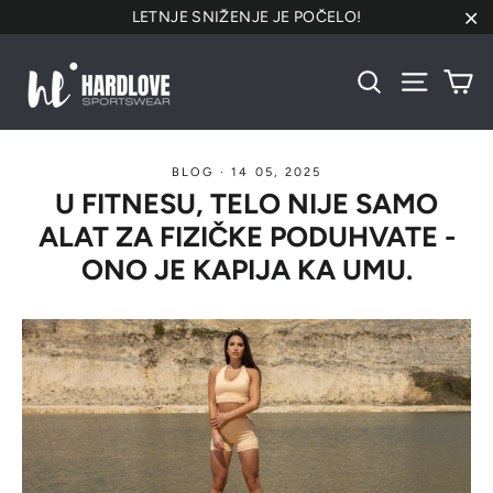
Preskoči
LETNJE SNIŽENJE JE POČELO!
na
"Za
sadržaj
Ko
Pretraži
Navigacij
BLOG
·
14 05, 2025
U FITNESU, TELO NIJE SAMO
ALAT ZA FIZIČKE PODUHVATE -
ONO JE KAPIJA KA UMU.