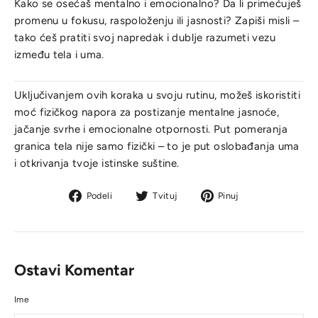
Kako se osećaš mentalno i emocionalno? Da li primećuješ
promenu u fokusu, raspoloženju ili jasnosti? Zapiši misli –
tako ćeš pratiti svoj napredak i dublje razumeti vezu
između tela i uma.
Uključivanjem ovih koraka u svoju rutinu, možeš iskoristiti
moć fizičkog napora za postizanje mentalne jasnoće,
jačanje svrhe i emocionalne otpornosti. Put pomeranja
granica tela nije samo fizički – to je put oslobađanja uma
i otkrivanja tvoje istinske suštine.
Podeli
Tvit
Pin
Podeli
Tvituj
Pinuj
na
na
na
Facebook-
Tviteru
Pinterestu
u
Ostavi Komentar
Ime